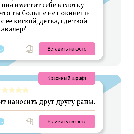
она вместит себе в глотку
 что ты больше не покинешь
с ее киской, детка, где твой
кавалер?
Вставить на фото
Красивый шрифт
ит наносить друг другу раны.
Вставить на фото