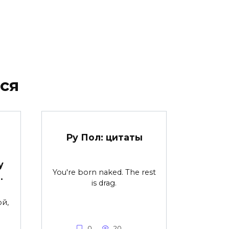
ся
Ру Пол: цитаты
в
у
You're born naked. The rest
…
is drag.
й,
0
20