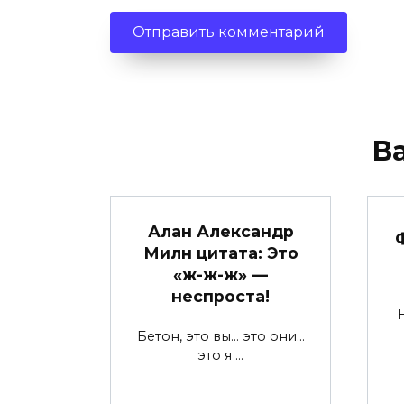
В
Алан Александр
Милн цитата: Это
«ж-ж-ж» —
неспроста!
H
Бетон, это вы… это они…
это я …