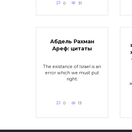
0
31
Абдель Рахман
Ареф: цитаты
The existance of Israel is an
error which we must put
right.
ж
0
13