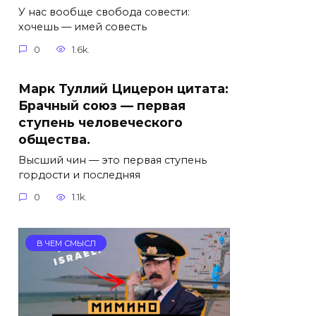
У нас вообще свобода совести:
хочешь — имей совесть
0
1.6k.
Марк Туллий Цицерон цитата:
Брачный союз — первая
ступень человеческого
общества.
Высший чин — это первая ступень
гордости и последняя
0
1.1k.
В ЧЕМ СМЫСЛ