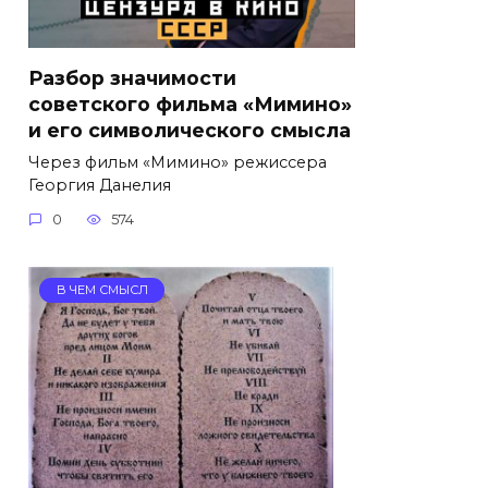
Разбор значимости
советского фильма «Мимино»
и его символического смысла
Через фильм «Мимино» режиссера
Георгия Данелия
0
574
В ЧЕМ СМЫСЛ