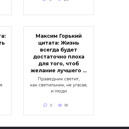
а:
Максим Горький
ть
цитата: Жизнь
в
всегда будет
достаточно плоха
для того, чтоб
желание лучшего …
Праведник светит,
ая
как светильник, не угасая,
и люди
0
18