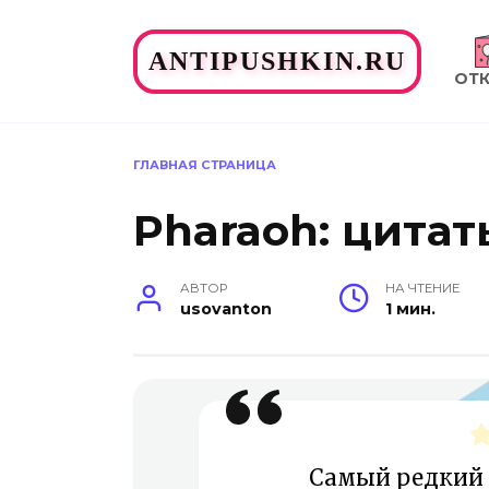
Перейти
к
ANTIPUSHKIN.RU
содержанию
ОТ
ГЛАВНАЯ СТРАНИЦА
Pharaoh: цитат
АВТОР
НА ЧТЕНИЕ
usovanton
1 мин.
Самый редкий 