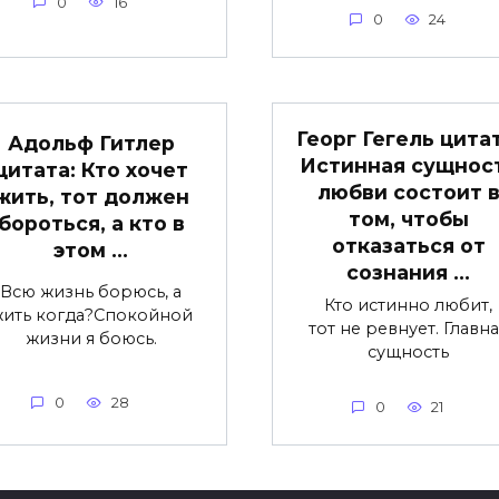
0
16
0
24
Георг Гегель цитат
Адольф Гитлер
Истинная сущнос
цитата: Кто хочет
любви состоит 
жить, тот должен
том, чтобы
бороться, а кто в
отказаться от
этом …
сознания …
Всю жизнь борюсь, а
Кто истинно любит,
ить когда?Спокойной
тот не ревнует. Главн
жизни я боюсь.
сущность
0
28
0
21