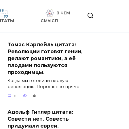
В ЧЕМ
ИТАТЫ
СМЫСЛ
Томас Карлейль цитата:
Революции готовят гении,
делают романтики, а её
плодами пользуются
проходимцы.
Когда мы готовили первую
революцию, Порошенко прямо
0
1.8k.
Адольф Гитлер цитата:
Совести нет. Совесть
придумали евреи.