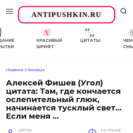
Перейти
к
ANTIPUSHKIN.RU
содержанию
ДАНИЕ
КРАСИВЫЙ
ЦИТАТЫ
ЧЕМ
РЫТКИ
ШРИФТ
СМ
ГЛАВНАЯ СТРАНИЦА
Алексей Фишев (Угол)
цитата: Там, где кончается
ослепительный глюк,
начинается тусклый свет…
Если меня …
АВТОР
НА ЧТЕНИЕ