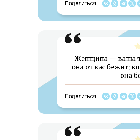
Поделиться:
Женщина — ваша тен
она от вас бежит; к
она б
Поделиться: