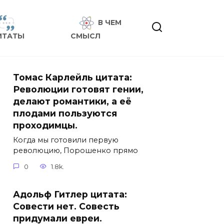
В ЧЕМ
ИТАТЫ
СМЫСЛ
Томас Карлейль цитата:
Революции готовят гении,
делают романтики, а её
плодами пользуются
проходимцы.
Когда мы готовили первую
революцию, Порошенко прямо
0
1.8k.
Адольф Гитлер цитата:
Совести нет. Совесть
придумали евреи.