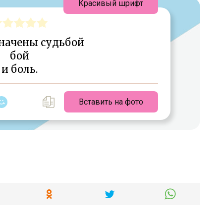
Красивый шрифт
начены судьбой
бой
и боль.
Вставить на фото