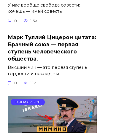
У нас вообще свобода совести:
хочешь — имей совесть
0
1.6k.
Марк Туллий Цицерон цитата:
Брачный союз — первая
ступень человеческого
общества.
Высший чин — это первая ступень
гордости и последняя
0
1.1k.
В ЧЕМ СМЫСЛ