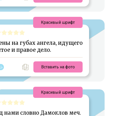
Красивый шрифт
ены на губах ангела, идущего
ятое и правое дело.
Вставить на фото
Красивый шрифт
д нами словно Дамоклов меч.