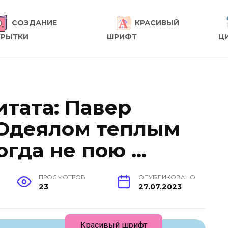
СОЗДАНИЕ
КРАСИВЫЙ
КРЫТКИ
ШРИФТ
Ц
итата: Павер
 Одеялом теплым
огда не пою …
ПРОСМОТРОВ
ОПУБЛИКОВАНО
23
27.07.2023
Красивый шрифт