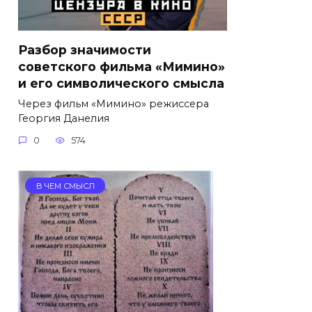
Разбор значимости
советского фильма «Мимино»
и его символического смысла
Через фильм «Мимино» режиссера
Георгия Данелия
0
574
В ЧЕМ СМЫСЛ