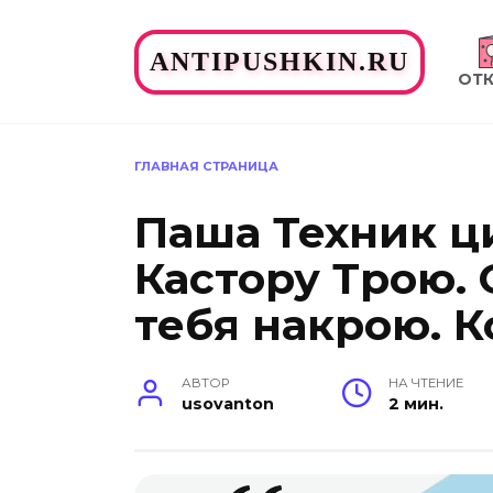
Перейти
к
ANTIPUSHKIN.RU
содержанию
ОТ
ГЛАВНАЯ СТРАНИЦА
Паша Техник ц
Кастору Трою.
тебя накрою. К
АВТОР
НА ЧТЕНИЕ
usovanton
2 мин.