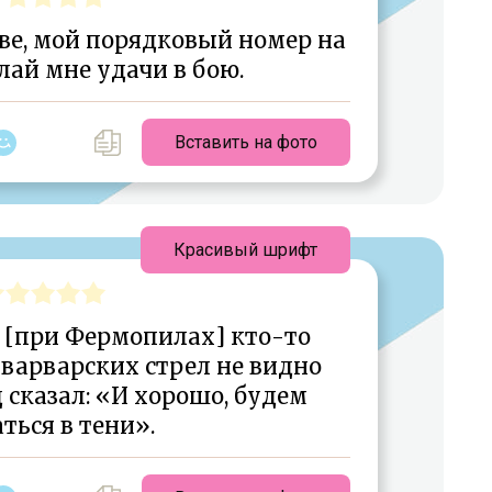
ве, мой порядковый номер на
лай мне удачи в бою.
Вставить на фото
Красивый шрифт
я [при Фермопилах] кто-то
 варварских стрел не видно
 сказал: «И хорошо, будем
ться в тени».