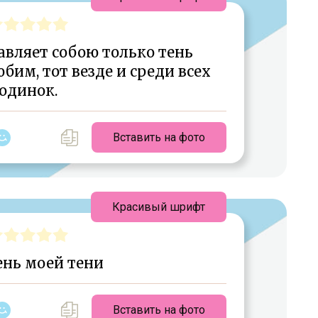
вляет собою только тень
юбим, тот везде и среди всех
одинок.
Вставить на фото
Красивый шрифт
ень моей тени
Вставить на фото