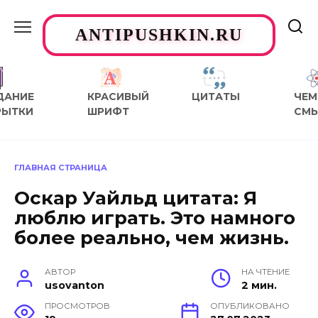
Перейти
к
ANTIPUSHKIN.RU
содержанию
ДАНИЕ
КРАСИВЫЙ
ЦИТАТЫ
ЧЕМ
РЫТКИ
ШРИФТ
СМ
ГЛАВНАЯ СТРАНИЦА
Оскар Уайльд цитата: Я
люблю играть. Это намного
более реально, чем жизнь.
АВТОР
НА ЧТЕНИЕ
usovanton
2 мин.
ПРОСМОТРОВ
ОПУБЛИКОВАНО