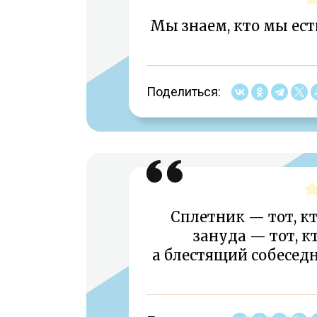
Мы знаем, кто мы ест
Поделиться:
Сплетник — тот, кт
зануда — тот, кт
а блестящий собеседн