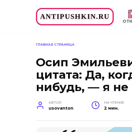
Перейти
к
ANTIPUSHKIN.RU
содержанию
ОТ
ГЛАВНАЯ СТРАНИЦА
Осип Эмильев
цитата: Да, ког
нибудь, — я не
АВТОР
НА ЧТЕНИЕ
usovanton
2 мин.