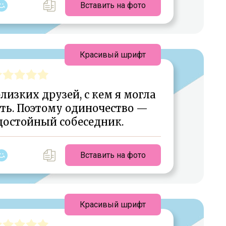
Вставить на фото
Красивый шрифт
близких друзей, с кем я могла
ть. Поэтому одиночество —
достойный собеседник.
Вставить на фото
Красивый шрифт