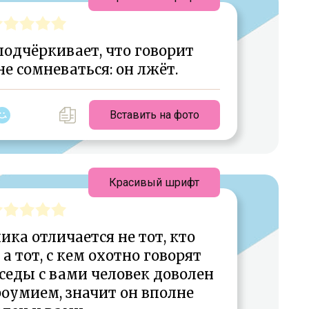
подчёркивает, что говорит
е сомневаться: он лжёт.
Вставить на фото
Красивый шрифт
ка отличается не тот, кто
 а тот, с кем охотно говорят
еседы с вами человек доволен
роумием, значит он вполне