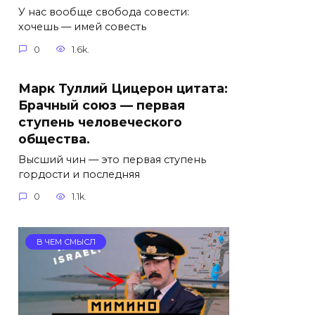
У нас вообще свобода совести:
хочешь — имей совесть
0
1.6k.
Марк Туллий Цицерон цитата:
Брачный союз — первая
ступень человеческого
общества.
Высший чин — это первая ступень
гордости и последняя
0
1.1k.
В ЧЕМ СМЫСЛ