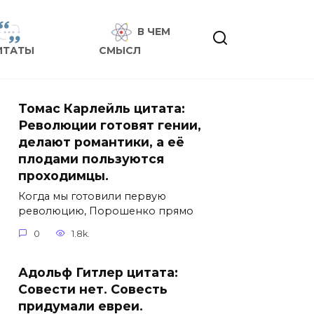
В ЧЕМ
ИТАТЫ
СМЫСЛ
Томас Карлейль цитата:
Революции готовят гении,
делают романтики, а её
плодами пользуются
проходимцы.
Когда мы готовили первую
революцию, Порошенко прямо
0
1.8k.
Адольф Гитлер цитата:
Совести нет. Совесть
придумали евреи.