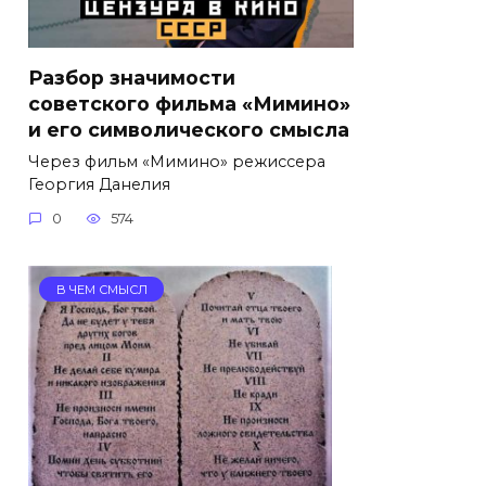
Разбор значимости
советского фильма «Мимино»
и его символического смысла
Через фильм «Мимино» режиссера
Георгия Данелия
0
574
В ЧЕМ СМЫСЛ