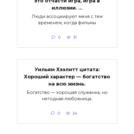
это отчасти игра, игра в
иллюзии. …
Люди ассоциируют меня с тем
временем, когда фильмы
0
31
Уильям Хэзлитт цитата:
Хороший характер — богатство
на всю жизнь.
Богатство — хорошая служанка, но
негодная любовница.
0
24