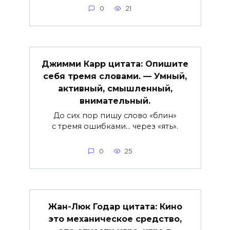
0
21
Джимми Карр цитата: Опишите
себя тремя словами. — Умный,
активный, смышленный,
внимательный.
До сих пор пишу слово «блин»
с тремя ошибками… через «ять».
0
25
Жан-Люк Годар цитата: Кино
это механическое средство,