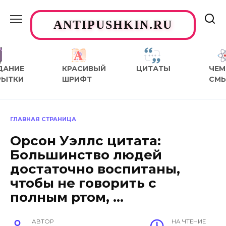
Перейти
к
ANTIPUSHKIN.RU
содержанию
ДАНИЕ
КРАСИВЫЙ
ЦИТАТЫ
ЧЕМ
РЫТКИ
ШРИФТ
СМ
ГЛАВНАЯ СТРАНИЦА
Орсон Уэллс цитата:
Большинство людей
достаточно воспитаны,
чтобы не говорить с
полным ртом, …
АВТОР
НА ЧТЕНИЕ