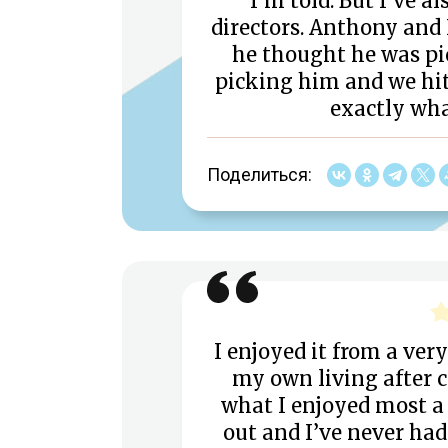
I’m told. But I’ve a
directors. Anthony and 
he thought he was pi
picking him and we hit 
exactly wha
Поделиться:
I enjoyed it from a ver
my own living after co
what I enjoyed most a 
out and I’ve never had 