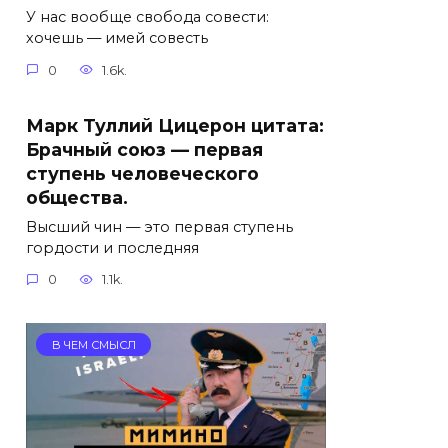
У нас вообще свобода совести:
хочешь — имей совесть
0
1.6k.
Марк Туллий Цицерон цитата:
Брачный союз — первая
ступень человеческого
общества.
Высший чин — это первая ступень
гордости и последняя
0
1.1k.
В ЧЕМ СМЫСЛ