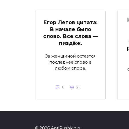
Егор Летов цитата:
В начале было
слово. Все слова —
пиздёж.
За женщиной остается
последнее слово в
любом споре.
0
21
© 2026 AntiPushkin.ru