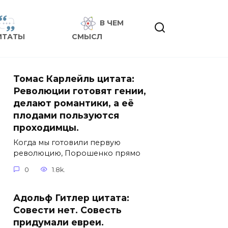
В ЧЕМ
ИТАТЫ
СМЫСЛ
Томас Карлейль цитата:
Революции готовят гении,
делают романтики, а её
плодами пользуются
проходимцы.
Когда мы готовили первую
революцию, Порошенко прямо
0
1.8k.
Адольф Гитлер цитата:
Совести нет. Совесть
придумали евреи.