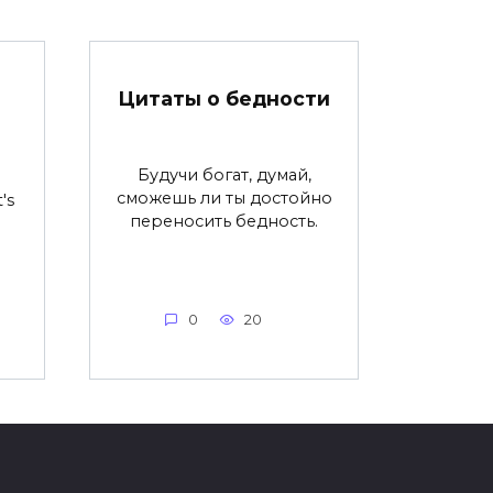
Цитаты о бедности
Будучи богат, думай,
сможешь ли ты достойно
's
переносить бедность.
0
20