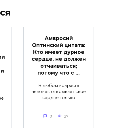
ся
Амвросий
Оптинский цитата:
Кто имеет дурное
ей
сердце, не должен
отчаиваться;
 и
потому что с …
В любом возрасте
человек открывает свое
сердце только
не
0
27