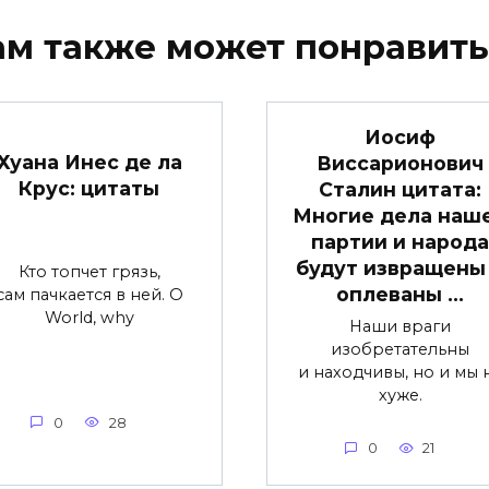
ам также может понравить
Иосиф
Хуана Инес де ла
Виссарионович
Крус: цитаты
Сталин цитата:
Многие дела наш
партии и народа
будут извращены
Кто топчет грязь,
оплеваны …
сам пачкается в ней. O
World, why
Наши враги
изобретательны
и находчивы, но и мы 
хуже.
0
28
0
21