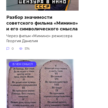
Разбор значимости
советского фильма «Мимино»
и его символического смысла
Через фильм «Мимино» режиссера
Георгия Данелия
0
574
В ЧЕМ СМЫСЛ