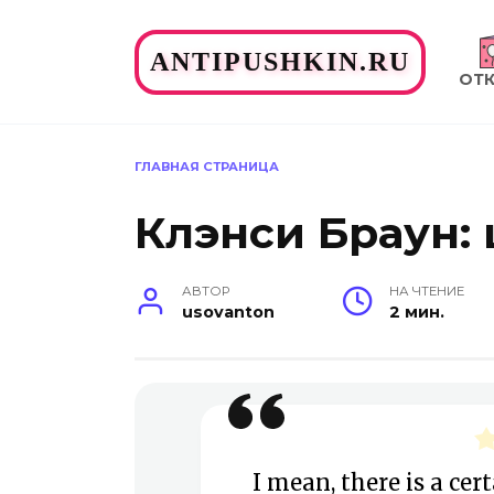
Перейти
к
ANTIPUSHKIN.RU
содержанию
ОТ
ГЛАВНАЯ СТРАНИЦА
Клэнси Браун:
АВТОР
НА ЧТЕНИЕ
usovanton
2 мин.
I mean, there is a ce