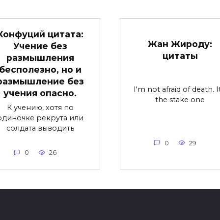
Конфуций цитата:
Жан Жироду:
Учение без
цитаты
размышления
бесполезно, но и
размышление без
I'm not afraid of death. It
учения опасно.
the stake one
К учению, хотя по
одиночке рекрута или
солдата выводить
0
29
0
26