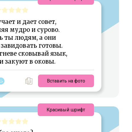
ает и дает совет,
яя мудро и сурово.
 ты людям, а они
 завидовать готовы.
гневе сковывай язык,
и закуют в оковы.
Вставить на фото
Красивый шрифт