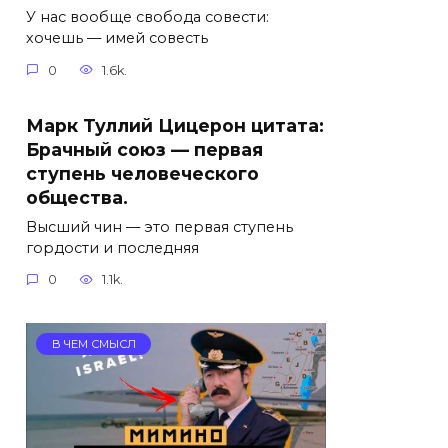
У нас вообще свобода совести:
хочешь — имей совесть
0
1.6k.
Марк Туллий Цицерон цитата:
Брачный союз — первая
ступень человеческого
общества.
Высший чин — это первая ступень
гордости и последняя
0
1.1k.
В ЧЕМ СМЫСЛ