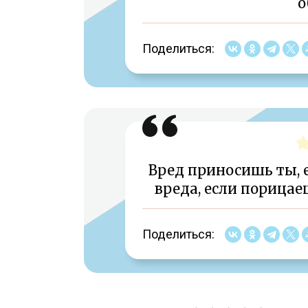
о
Поделиться:
Вред приносишь ты, 
вреда, если порицае
Поделиться: