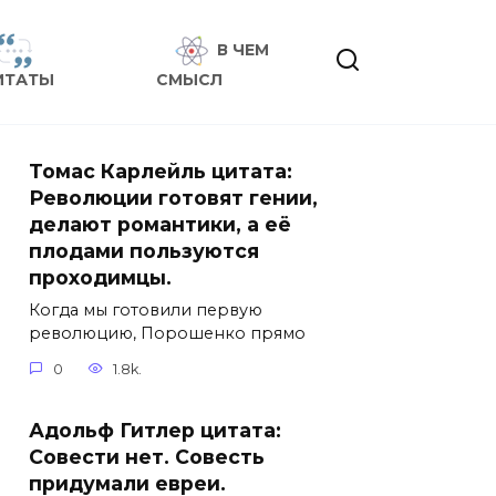
В ЧЕМ
ИТАТЫ
СМЫСЛ
Томас Карлейль цитата:
Революции готовят гении,
делают романтики, а её
плодами пользуются
проходимцы.
Когда мы готовили первую
революцию, Порошенко прямо
0
1.8k.
Адольф Гитлер цитата:
Совести нет. Совесть
придумали евреи.