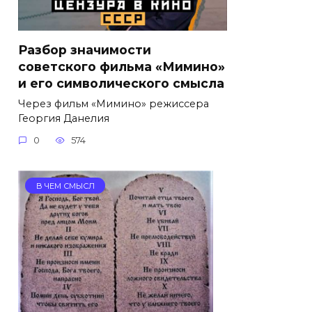
Разбор значимости
советского фильма «Мимино»
и его символического смысла
Через фильм «Мимино» режиссера
Георгия Данелия
0
574
В ЧЕМ СМЫСЛ