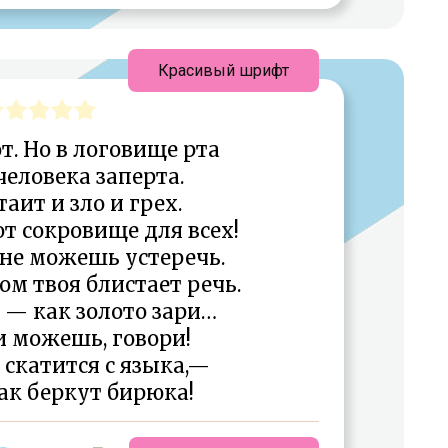
Красивый шрифт
т. Но в логовище рта
человека заперта.
таит и зло и грех.
т сокровище для всех!
 не можешь устеречь.
ом твоя блистает речь.
 — как золото зари…
и можешь, говори!
а скатится с языка,—
как беркут бирюка!