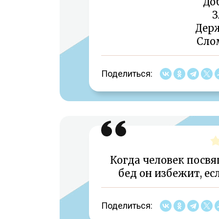
До
З
Дер
Сло
Поделиться:
Когда человек посвя
бед он избежит, ес
Поделиться: