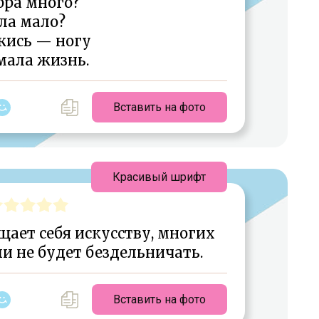
бра много?
ла мало?
жись — ногу
мала жизнь.
Вставить на фото
Красивый шрифт
щает себя искусству, многих
ли не будет бездельничать.
Вставить на фото