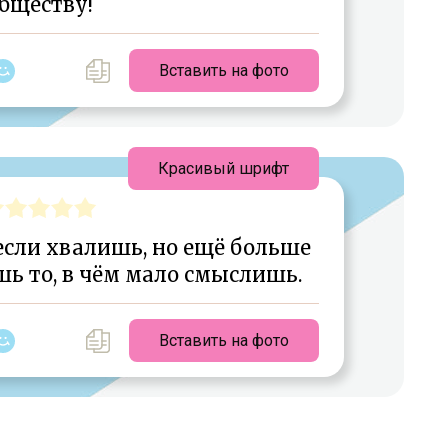
бществу!
Вставить на фото
Красивый шрифт
если хвалишь, но ещё больше
шь то, в чём мало смыслишь.
Вставить на фото