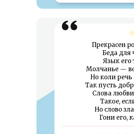
Прекрасен ро
Беда для 
Язык его 
Молчанье — во
Но коли речь
Так пусть добр
Слова любви
Такое, есл
Но слово зл
Гони его, 