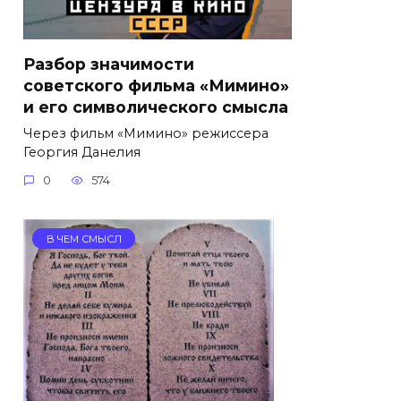
Разбор значимости
советского фильма «Мимино»
и его символического смысла
Через фильм «Мимино» режиссера
Георгия Данелия
0
574
В ЧЕМ СМЫСЛ