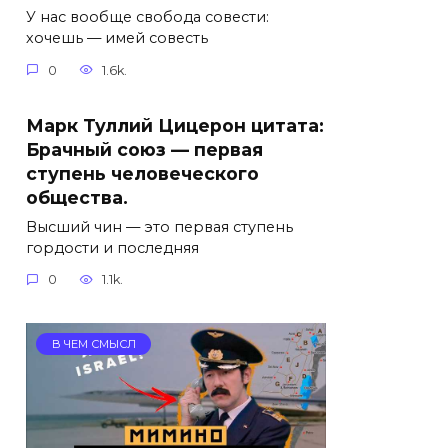
У нас вообще свобода совести:
хочешь — имей совесть
0
1.6k.
Марк Туллий Цицерон цитата:
Брачный союз — первая
ступень человеческого
общества.
Высший чин — это первая ступень
гордости и последняя
0
1.1k.
В ЧЕМ СМЫСЛ