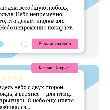
к людям всеобщую любовь,
ользу, Небо непременно
го, кто делает людям зло,
Небо непременно покарает.
Вставить на фото
Красивый шрифт
здесь небо с двух сторон:
ождь, а верхнее – для птиц.
прыгнуть. О небо еще никто
разбивался…