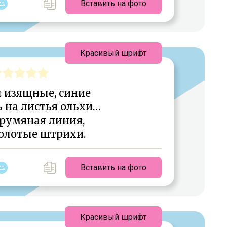
Вставить на фото
Красивый шрифт
 изящные, синие
 на листья ольхи…
 румяная линия,
золотые штрихи.
Вставить на фото
Красивый шрифт