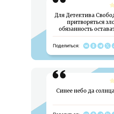
Для Детектива Свобод
притворяться зло
обязанность остават
Поделиться:
Синее небо да солнца