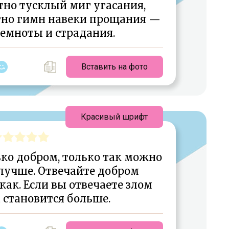
тно тусклый миг угасания,
тно гимн навеки прощания —
емноты и страдания.
Вставить на фото
Красивый шрифт
ько добром, только так можно
 лучше. Отвечайте добром
как. Если вы отвечаете злом
ла становится больше.