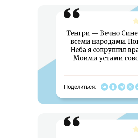
Тенгри — Вечно Сине
всеми народами. П
Неба я сокрушил вра
Моими устами гово
Поделиться: