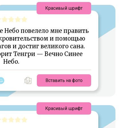
Красивый шрифт
е Небо повелело мне править
окровительством и помощью
гов и достиг великого сана.
рит Тенгри — Вечно Синее
Небо.
Вставить на фото
Красивый шрифт