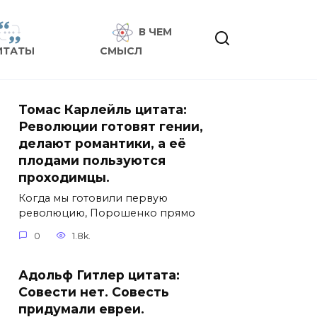
В ЧЕМ
ИТАТЫ
СМЫСЛ
Томас Карлейль цитата:
Революции готовят гении,
делают романтики, а её
плодами пользуются
проходимцы.
Когда мы готовили первую
революцию, Порошенко прямо
0
1.8k.
Адольф Гитлер цитата:
Совести нет. Совесть
придумали евреи.