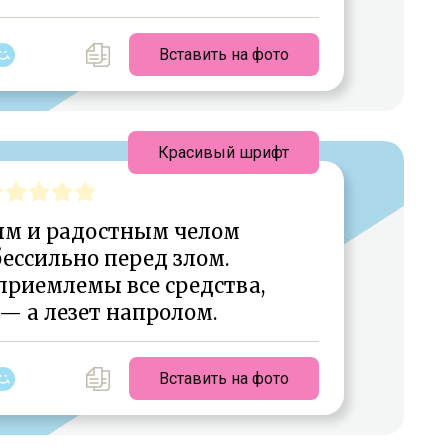
Вставить на фото
Красивый шрифт
ым и радостным челом
ессильно перед злом.
 приемлемы все средства,
— а лезет напролом.
Вставить на фото