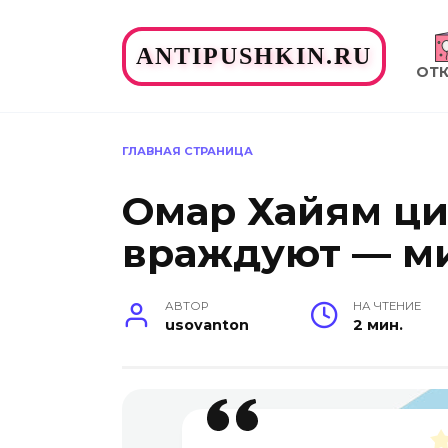
Перейти
к
ANTIPUSHKIN.RU
содержанию
ОТ
ГЛАВНАЯ СТРАНИЦА
Омар Хайям цит
враждуют — мир
АВТОР
НА ЧТЕНИЕ
usovanton
2 мин.