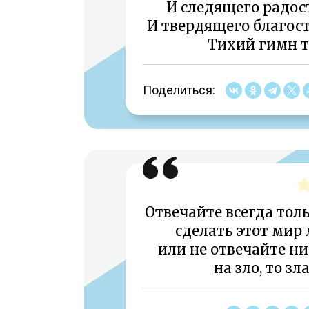
И следящего радос
И твердящего благос
Тихий гимн т
Поделиться:
Отвечайте всегда тол
сделать этот мир
или не отвечайте ни
на зло, то з