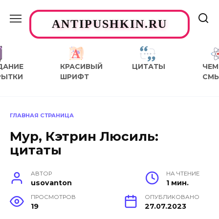
Перейти
к
ANTIPUSHKIN.RU
содержанию
ДАНИЕ
КРАСИВЫЙ
ЦИТАТЫ
ЧЕМ
РЫТКИ
ШРИФТ
СМ
ГЛАВНАЯ СТРАНИЦА
Мур, Кэтрин Люсиль:
цитаты
АВТОР
НА ЧТЕНИЕ
usovanton
1 мин.
ПРОСМОТРОВ
ОПУБЛИКОВАНО
19
27.07.2023