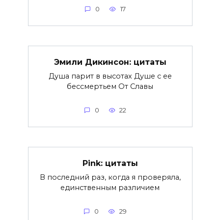
0
17
Эмили Дикинсон: цитаты
Душа парит в высотах Душе с ее
бессмертьем От Славы
0
22
Pink: цитаты
В последний раз, когда я проверяла,
единственным различием
0
29