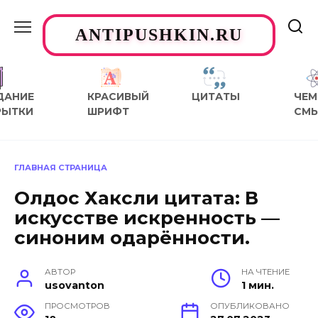
Перейти
к
ANTIPUSHKIN.RU
содержанию
ДАНИЕ
КРАСИВЫЙ
ЦИТАТЫ
ЧЕМ
РЫТКИ
ШРИФТ
СМ
ГЛАВНАЯ СТРАНИЦА
Олдос Хаксли цитата: В
искусстве искренность —
синоним одарённости.
АВТОР
НА ЧТЕНИЕ
usovanton
1 мин.
ПРОСМОТРОВ
ОПУБЛИКОВАНО