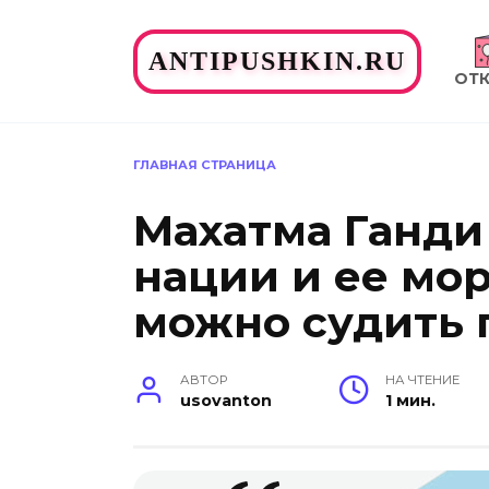
Перейти
к
ANTIPUSHKIN.RU
содержанию
ОТ
ГЛАВНАЯ СТРАНИЦА
Махатма Ганди
нации и ее мо
можно судить 
АВТОР
НА ЧТЕНИЕ
usovanton
1 мин.