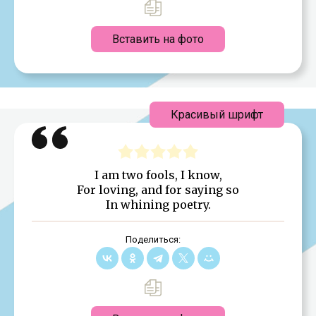
Вставить на фото
Красивый шрифт
I am two fools, I know,
For loving, and for saying so
In whining poetry.
Поделиться: