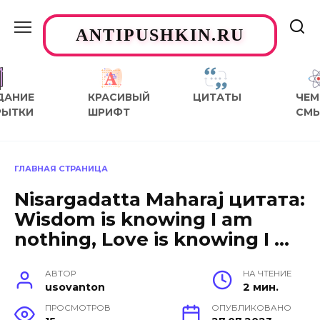
Перейти
к
ANTIPUSHKIN.RU
содержанию
ДАНИЕ
КРАСИВЫЙ
ЦИТАТЫ
ЧЕМ
РЫТКИ
ШРИФТ
СМ
ГЛАВНАЯ СТРАНИЦА
Nisargadatta Maharaj цитата:
Wisdom is knowing I am
nothing, Love is knowing I …
АВТОР
НА ЧТЕНИЕ
usovanton
2 мин.
ПРОСМОТРОВ
ОПУБЛИКОВАНО