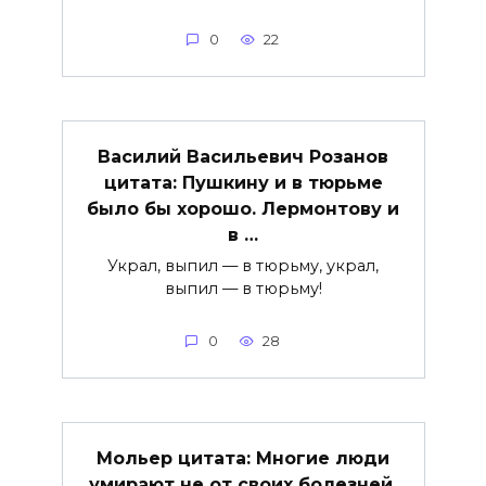
0
22
Василий Васильевич Розанов
цитата: Пушкину и в тюрьме
было бы хорошо. Лермонтову и
в …
Украл, выпил — в тюрьму, украл,
выпил — в тюрьму!
0
28
Мольер цитата: Многие люди
умирают не от своих болезней,