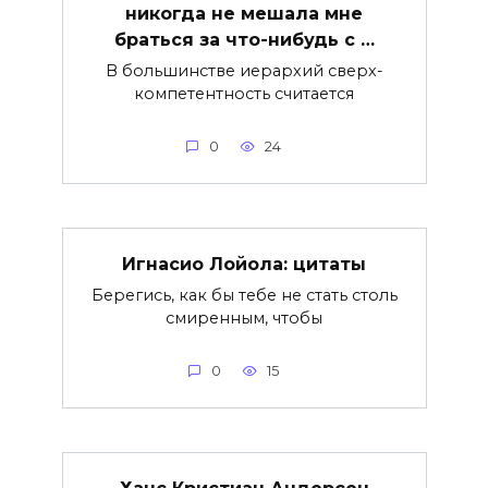
никогда не мешала мне
браться за что-нибудь с …
В большинстве иерархий сверх-
компетентность считается
0
24
Игнасио Лойола: цитаты
Берегись, как бы тебе не стать столь
смиренным, чтобы
0
15
Ханс Кристиан Андерсен