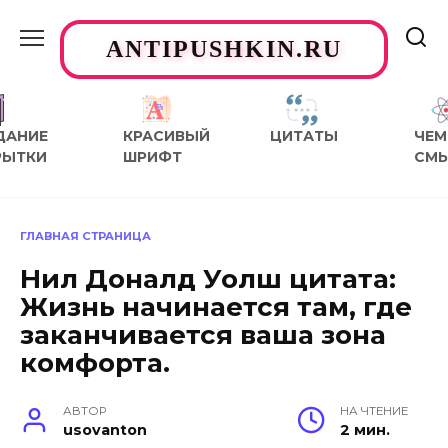
Перейти
к
ANTIPUSHKIN.RU
содержанию
ДАНИЕ
КРАСИВЫЙ
ЦИТАТЫ
ЧЕМ
РЫТКИ
ШРИФТ
СМ
ГЛАВНАЯ СТРАНИЦА
Нил Доналд Уолш цитата:
Жизнь начинается там, где
заканчивается ваша зона
комфорта.
АВТОР
НА ЧТЕНИЕ
usovanton
2 мин.