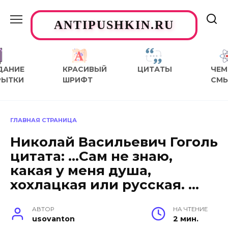
Перейти
к
ANTIPUSHKIN.RU
содержанию
ДАНИЕ
КРАСИВЫЙ
ЦИТАТЫ
ЧЕМ
РЫТКИ
ШРИФТ
СМ
ГЛАВНАЯ СТРАНИЦА
Николай Васильевич Гоголь
цитата: …Сам не знаю,
какая у меня душа,
хохлацкая или русская. …
АВТОР
НА ЧТЕНИЕ
usovanton
2 мин.