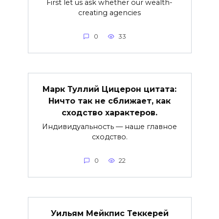
First let us ask whether our wealth-
creating agencies
0
33
Марк Туллий Цицерон цитата:
Ничто так не сближает, как
сходство характеров.
Индивидуальность — наше главное
сходство.
0
22
Уильям Мейкпис Теккерей