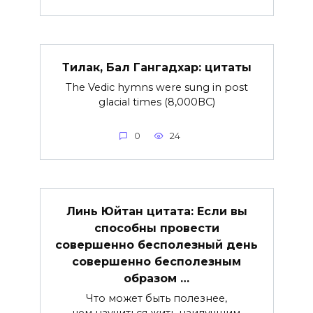
Тилак, Бал Гангадхар: цитаты
The Vedic hymns were sung in post
glacial times (8,000BC)
0
24
Линь Юйтан цитата: Если вы
способны провести
совершенно бесполезный день
совершенно бесполезным
образом …
Что может быть полезнее,
чем научиться жить наилучшим