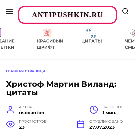
Перейти
к
ANTIPUSHKIN.RU
содержанию
ДАНИЕ
КРАСИВЫЙ
ЦИТАТЫ
ЧЕМ
РЫТКИ
ШРИФТ
СМ
ГЛАВНАЯ СТРАНИЦА
Христоф Мартин Виланд:
цитаты
АВТОР
НА ЧТЕНИЕ
usovanton
1 мин.
ПРОСМОТРОВ
ОПУБЛИКОВАНО
23
27.07.2023