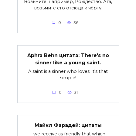
Возьмите, например, Рождество. Ага,
возьмите его отсюда к чёрту.
0
36
Aphra Behn цитата: There's no
sinner like a young saint.
A saint is a sinner who loves; it's that
simple!
0
31
Майкл Фарадей: цитаты
…we receive as friendly that which