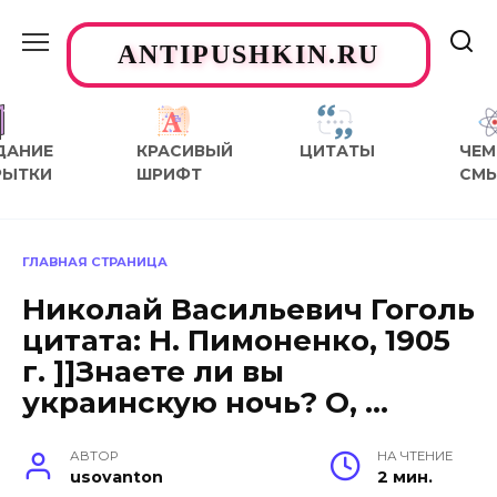
Перейти
к
ANTIPUSHKIN.RU
содержанию
ДАНИЕ
КРАСИВЫЙ
ЦИТАТЫ
ЧЕМ
РЫТКИ
ШРИФТ
СМ
ГЛАВНАЯ СТРАНИЦА
Николай Васильевич Гоголь
цитата: Н. Пимоненко, 1905
г. ]]Знаете ли вы
украинскую ночь? О, …
АВТОР
НА ЧТЕНИЕ
usovanton
2 мин.