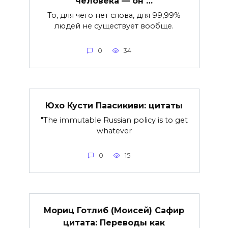
человека — он …
То, для чего нет слова, для 99,99%
людей не существует вообще.
0
34
Юхо Кусти Паасикиви: цитаты
"The immutable Russian policy is to get
whatever
0
15
Мориц Готлиб (Моисей) Сафир
цитата: Переводы как