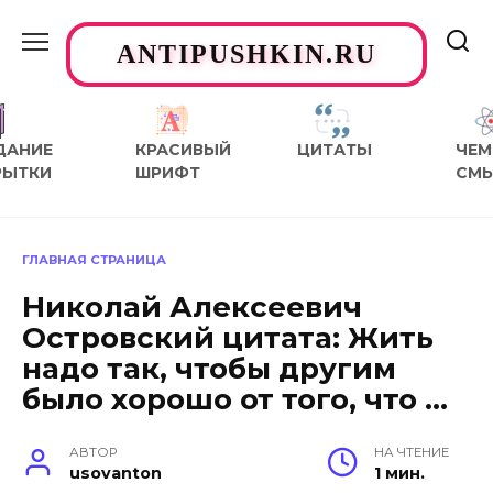
Перейти
к
ANTIPUSHKIN.RU
содержанию
ДАНИЕ
КРАСИВЫЙ
ЦИТАТЫ
ЧЕМ
РЫТКИ
ШРИФТ
СМ
ГЛАВНАЯ СТРАНИЦА
Николай Алексеевич
Островский цитата: Жить
надо так, чтобы другим
было хорошо от того, что …
АВТОР
НА ЧТЕНИЕ
usovanton
1 мин.