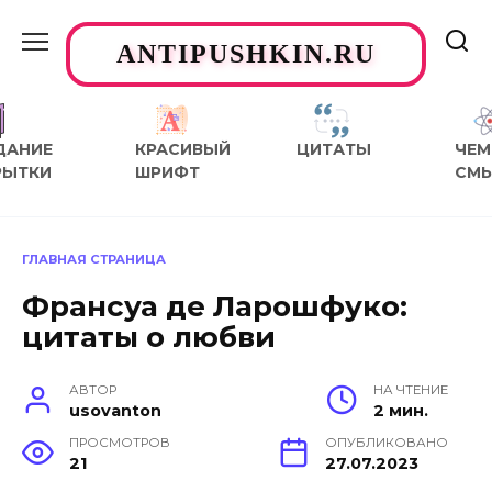
Перейти
к
ANTIPUSHKIN.RU
содержанию
ДАНИЕ
КРАСИВЫЙ
ЦИТАТЫ
ЧЕМ
РЫТКИ
ШРИФТ
СМ
ГЛАВНАЯ СТРАНИЦА
Франсуа де Ларошфуко:
цитаты о любви
АВТОР
НА ЧТЕНИЕ
usovanton
2 мин.
ПРОСМОТРОВ
ОПУБЛИКОВАНО
21
27.07.2023