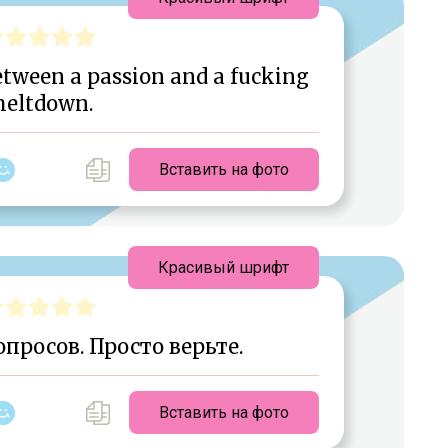
between a passion and a fucking
eltdown.
Вставить на фото
Красивый шрифт
опросов. Просто верьте.
Вставить на фото