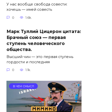
У нас вообще свобода совести:
хочешь — имей совесть
0
1.6k.
Марк Туллий Цицерон цитата:
Брачный союз — первая
ступень человеческого
общества.
Высший чин — это первая ступень
гордости и последняя
0
1.1k.
В ЧЕМ СМЫСЛ