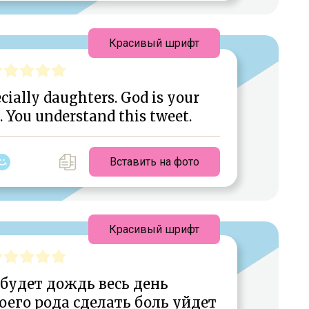
Красивый шрифт
ecially daughters. God is your
l. You understand this tweet.
Вставить на фото
Красивый шрифт
 будет дождь весь день
оего рода сделать боль уйдет