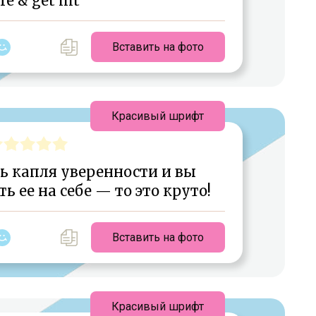
re & get hit
Вставить на фото
Красивый шрифт
оть капля уверенности и вы
ь ее на себе — то это круто!
Вставить на фото
Красивый шрифт