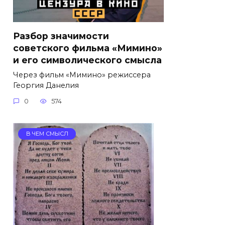
Разбор значимости
советского фильма «Мимино»
и его символического смысла
Через фильм «Мимино» режиссера
Георгия Данелия
0
574
В ЧЕМ СМЫСЛ