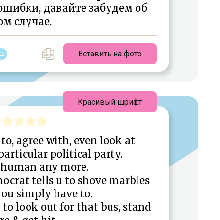
шибки, давайте забудем об
ом случае.
Вставить на фото
Красивый шрифт
 to, agree with, even look at
rticular political party.
t human any more.
mocrat tells u to shove marbles
you simply have to.
u to look out for that bus, stand