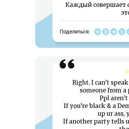
Каждый совершает о
эт
Поделиться:
Right. I can’t speak
someone from a pa
Ppl aren’
If you’re black & a De
up ur ass, 
If another party tells 