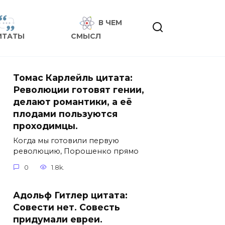
В ЧЕМ
ИТАТЫ
СМЫСЛ
Томас Карлейль цитата:
Революции готовят гении,
делают романтики, а её
плодами пользуются
проходимцы.
Когда мы готовили первую
революцию, Порошенко прямо
0
1.8k.
Адольф Гитлер цитата:
Совести нет. Совесть
придумали евреи.