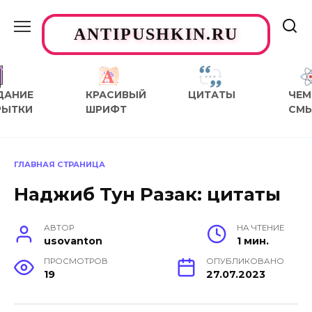
Перейти
к
ANTIPUSHKIN.RU
содержанию
ДАНИЕ
КРАСИВЫЙ
ЦИТАТЫ
ЧЕМ
РЫТКИ
ШРИФТ
СМ
ГЛАВНАЯ СТРАНИЦА
Наджиб Тун Разак: цитаты
АВТОР
НА ЧТЕНИЕ
usovanton
1 мин.
ПРОСМОТРОВ
ОПУБЛИКОВАНО
19
27.07.2023