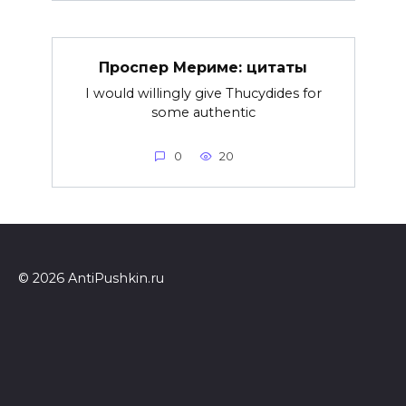
Проспер Мериме: цитаты
I would willingly give Thucydides for
some authentic
0
20
© 2026 AntiPushkin.ru