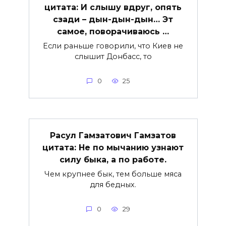
цитата: И слышу вдруг, опять
сзади – дын-дын-дын… Эт
самое, поворачиваюсь …
Если раньше говорили, что Киев не
слышит Донбасс, то
0
25
Расул Гамзатович Гамзатов
цитата: Не по мычанию узнают
силу быка, а по работе.
Чем крупнее бык, тем больше мяса
для бедных.
0
29