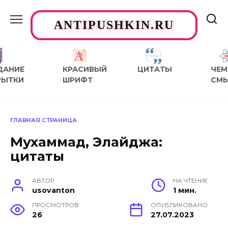
Перейти
к
ANTIPUSHKIN.RU
содержанию
ДАНИЕ
КРАСИВЫЙ
ЦИТАТЫ
ЧЕМ
РЫТКИ
ШРИФТ
СМ
ГЛАВНАЯ СТРАНИЦА
Мухаммад, Элайджа:
цитаты
АВТОР
НА ЧТЕНИЕ
usovanton
1 мин.
ПРОСМОТРОВ
ОПУБЛИКОВАНО
26
27.07.2023