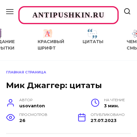
Перейти
к
ANTIPUSHKIN.RU
содержанию
ДАНИЕ
КРАСИВЫЙ
ЦИТАТЫ
ЧЕМ
РЫТКИ
ШРИФТ
СМ
ГЛАВНАЯ СТРАНИЦА
Мик Джаггер: цитаты
АВТОР
НА ЧТЕНИЕ
usovanton
3 мин.
ПРОСМОТРОВ
ОПУБЛИКОВАНО
26
27.07.2023