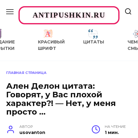
Перейти
к
ANTIPUSHKIN.RU
содержанию
ДАНИЕ
КРАСИВЫЙ
ЦИТАТЫ
ЧЕМ
РЫТКИ
ШРИФТ
СМ
ГЛАВНАЯ СТРАНИЦА
Ален Делон цитата:
Говорят, у Вас плохой
характер?! — Нет, у меня
просто …
АВТОР
НА ЧТЕНИЕ
usovanton
1 мин.