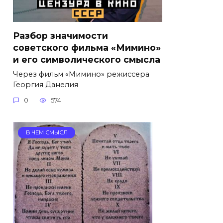
Разбор значимости
советского фильма «Мимино»
и его символического смысла
Через фильм «Мимино» режиссера
Георгия Данелия
0
574
В ЧЕМ СМЫСЛ