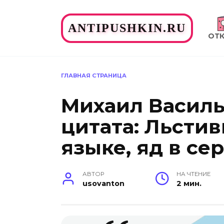
Перейти
к
ANTIPUSHKIN.RU
содержанию
ОТ
ГЛАВНАЯ СТРАНИЦА
Михаил Васил
цитата: Льсти
языке, яд в се
АВТОР
НА ЧТЕНИЕ
usovanton
2 мин.