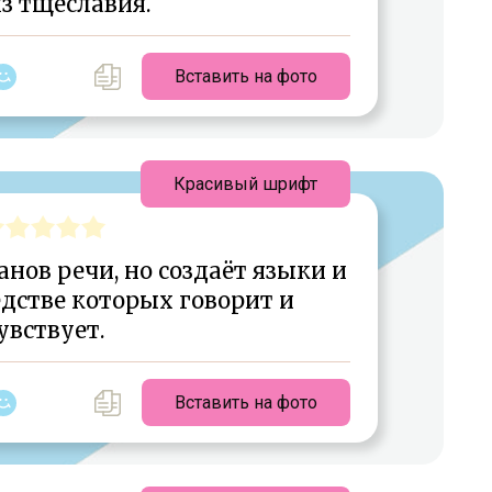
з тщеславия.
Вставить на фото
Красивый шрифт
нов речи, но создаёт языки и
едстве которых говорит и
увствует.
Вставить на фото