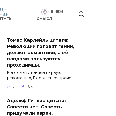
В ЧЕМ
ИТАТЫ
СМЫСЛ
Томас Карлейль цитата:
Революции готовят гении,
делают романтики, а её
плодами пользуются
проходимцы.
Когда мы готовили первую
революцию, Порошенко прямо
0
1.8k.
Адольф Гитлер цитата:
Совести нет. Совесть
придумали евреи.