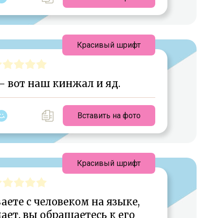
Красивый шрифт
— вот наш кинжал и яд.
Вставить на фото
Красивый шрифт
аете с человеком на языке,
ет, вы обращаетесь к его