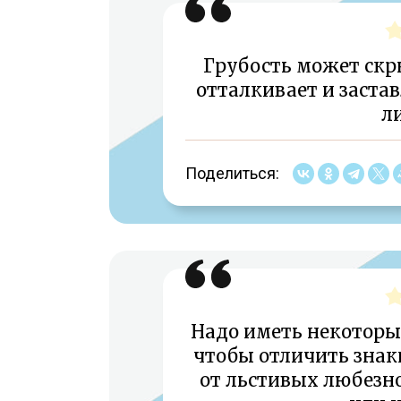
Грубость может скры
отталкивает и заста
л
Поделиться:
Надо иметь некоторы
чтобы отличить знак
от льстивых любезно