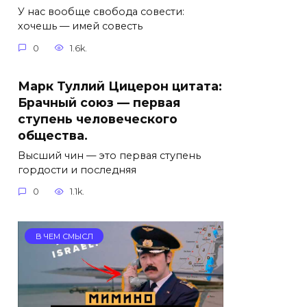
У нас вообще свобода совести:
хочешь — имей совесть
0
1.6k.
Марк Туллий Цицерон цитата:
Брачный союз — первая
ступень человеческого
общества.
Высший чин — это первая ступень
гордости и последняя
0
1.1k.
В ЧЕМ СМЫСЛ