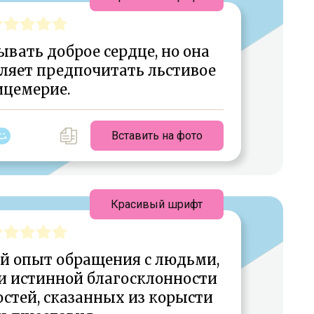
вать доброе сердце, но она
вляет предпочитать льстивое
ицемерие.
Вставить на фото
Красивый шрифт
й опыт обращения с людьми,
и истинной благосклонности
стей, сказанных из корысти