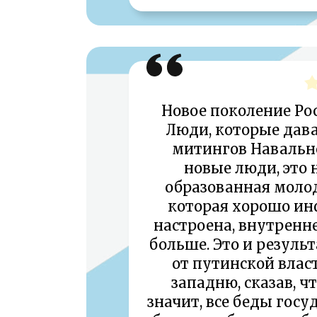
Новое поколение Рос
Люди, которые дав
митингов Навально
новые люди, это 
образованная молод
которая хорошо ин
настроена, внутренне
больше. Это и результ
от путинской власт
западню, сказав, ч
значит, все беды госу