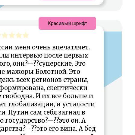
Красивый шрифт
сии меня очень впечатляет.
али интервью после первых
го, они?—??суперские. Это
не мажоры Болотной. Это
ежь всех регионов страны,
формирована, скептически
 свободна. И их все больше и
ат глобализации, и усталости
и. Путин сам себя загнал в
то государство?—??это он. А
дарства?—??это его вина. А бед