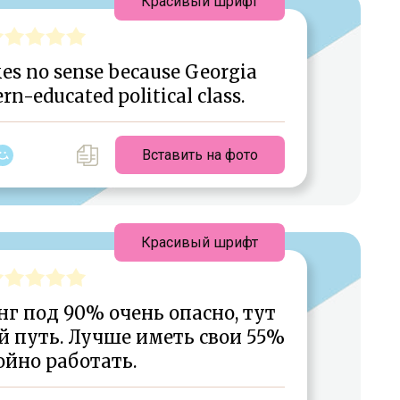
Красивый шрифт
kes no sense because Georgia
rn-educated political class.
Вставить на фото
Красивый шрифт
г под 90% очень опасно, тут
й путь. Лучше иметь свои 55%
ойно работать.