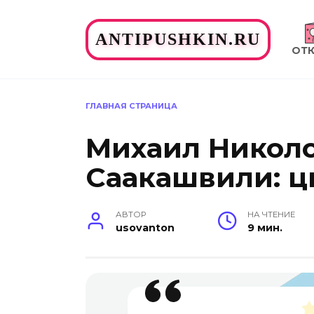
Перейти
к
ANTIPUSHKIN.RU
содержанию
ОТ
ГЛАВНАЯ СТРАНИЦА
Михаил Никол
Саакашвили: ц
АВТОР
НА ЧТЕНИЕ
usovanton
9 мин.