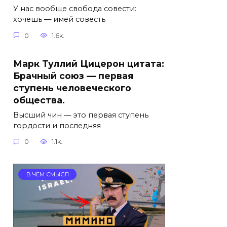
У нас вообще свобода совести:
хочешь — имей совесть
0
1.6k.
Марк Туллий Цицерон цитата:
Брачный союз — первая
ступень человеческого
общества.
Высший чин — это первая ступень
гордости и последняя
0
1.1k.
В ЧЕМ СМЫСЛ