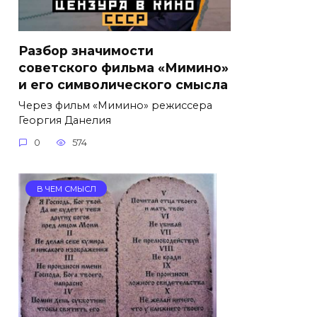
Разбор значимости
советского фильма «Мимино»
и его символического смысла
Через фильм «Мимино» режиссера
Георгия Данелия
0
574
В ЧЕМ СМЫСЛ