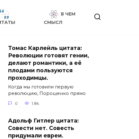
В ЧЕМ
ИТАТЫ
СМЫСЛ
Томас Карлейль цитата:
Революции готовят гении,
делают романтики, а её
плодами пользуются
проходимцы.
Когда мы готовили первую
революцию, Порошенко прямо
0
1.8k.
Адольф Гитлер цитата:
Совести нет. Совесть
придумали евреи.