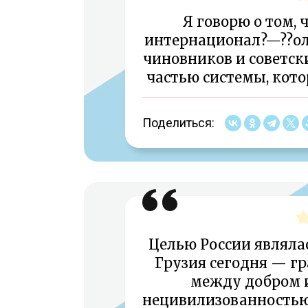
Я говорю о том, 
интернационал?—??о
чиновников и советск
частью системы, кот
Поделиться:
Целью России являла
Грузия сегодня — гр
между добром и
нецивилизованностью, 