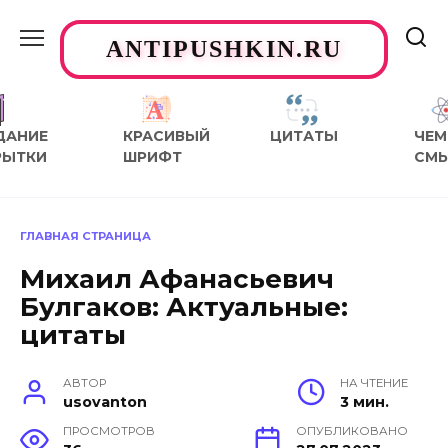
Перейти
к
ANTIPUSHKIN.RU
содержанию
ДАНИЕ
КРАСИВЫЙ
ЦИТАТЫ
ЧЕМ
РЫТКИ
ШРИФТ
СМ
ГЛАВНАЯ СТРАНИЦА
Михаил Афанасьевич
Булгаков: Актуальные:
цитаты
АВТОР
НА ЧТЕНИЕ
usovanton
3 мин.
ПРОСМОТРОВ
ОПУБЛИКОВАНО