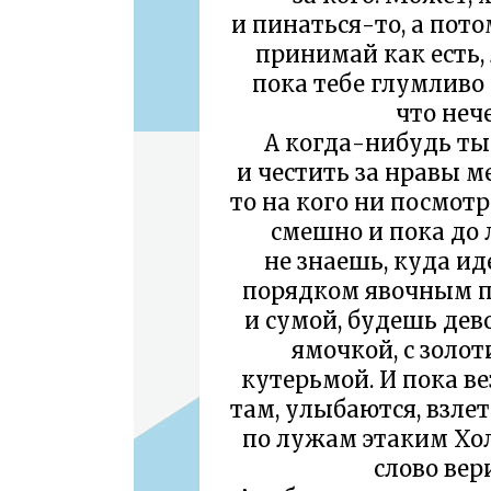
и пинаться-то, а пот
принимай как есть,
пока тебе глумливо 
что неч
А когда-нибудь ты
и честить за нравы м
то на кого ни посмотр
смешно и пока до 
не знаешь, куда ид
порядком явочным п
и сумой, будешь дев
ямочкой, с золо
кутерьмой. И пока в
там, улыбаются, взле
по лужам этаким Хо
слово вер