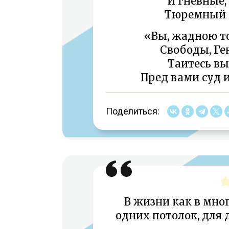
И гневные
Тюремный с
«Вы, жадною то
Свободы, Ге
Таитесь вы
Пред вами суд и
Поделиться:
В жизни как в мно
одних потолок, для 