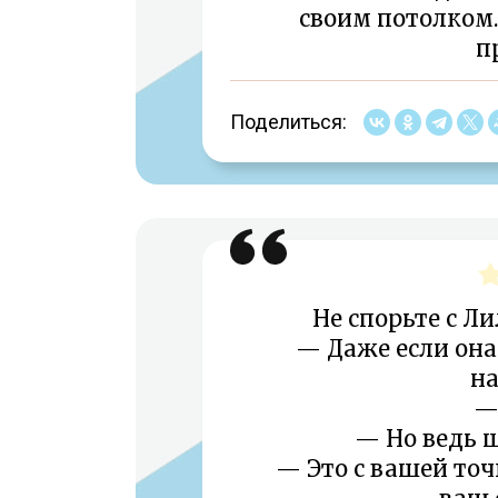
своим потолком.
п
Поделиться:
Не спорьте с Ли
— Даже если она
на
—
— Но ведь ш
— Это с вашей точ