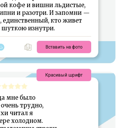
вой кофе и вишни льдистые,
ипни и разотри. И запомни —
т, единственный, кто живет
е шуткою изнутри.
Вставить на фото
Красивый шрифт
да мне было
очень трудно,
хи читал я
ере холодном.