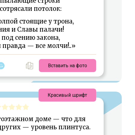
, пылающие строки
отрясали потолок:
лпой стоящие у трона,
ния и Славы палачи!
 под сению закона,
 правда — все молчи!..»
Вставить на фото
Красивый шрифт
гоэтажном доме — что для
других — уровень плинтуса.