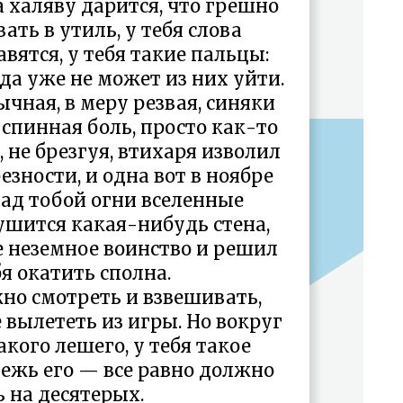
а халяву дарится, что грешно
вать в утиль, у тебя слова
авятся, у тебя такие пальцы:
да уже не может из них уйти.
ычная, в меру резвая, синяки
 спинная боль, просто как-то
, не брезгуя, втихаря изволил
зности, и одна вот в ноябре
Над тобой огни вселенные
рушится какая-нибудь стена,
е неземное воинство и решил
я окатить сполна.
но смотреть и взвешивать,
 вылететь из игры. Но вокруг
акого лешего, у тебя такое
режь его — все равно должно
 на десятерых.