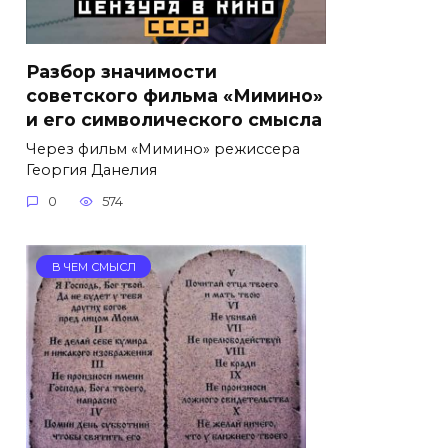
Разбор значимости
советского фильма «Мимино»
и его символического смысла
Через фильм «Мимино» режиссера
Георгия Данелия
0
574
В ЧЕМ СМЫСЛ