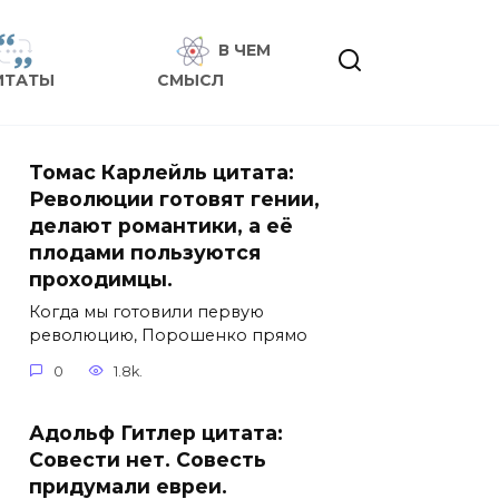
В ЧЕМ
ИТАТЫ
СМЫСЛ
Томас Карлейль цитата:
Революции готовят гении,
делают романтики, а её
плодами пользуются
проходимцы.
Когда мы готовили первую
революцию, Порошенко прямо
0
1.8k.
Адольф Гитлер цитата:
Совести нет. Совесть
придумали евреи.