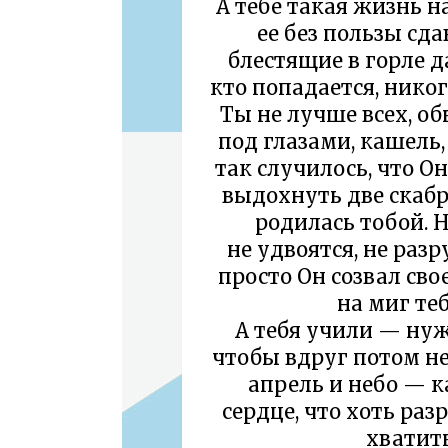
А тебе такая жизнь н
ее без пользы сда
блестящие в горле д
кто попадается, никог
Ты не лучше всех, об
под глазами, кашель,
так случилось, что Он
выдохнуть две скабре
родилась тобой. 
не удвоятся, не раз
просто Он созвал сво
на миг теб
А тебя учили — нуж
чтобы вдруг потом не
апрель и небо — к
сердце, что хоть раз
хватить