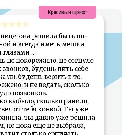
Красивый шрифт
нице, она решила быть по-
ной и всегда иметь мешки
д глазами…
нь не покорежило, не согнуло
звонков, будешь пить себе
ами, будешь верить в то,
ежено, и не ведать, сколько
уло позвонков.
ко выбыло, сколько ранило,
вел от тебя конвой. Ты уже
кранила, ты давно уже решила
, но пока еще не выбрала,
хватит столько ерничать