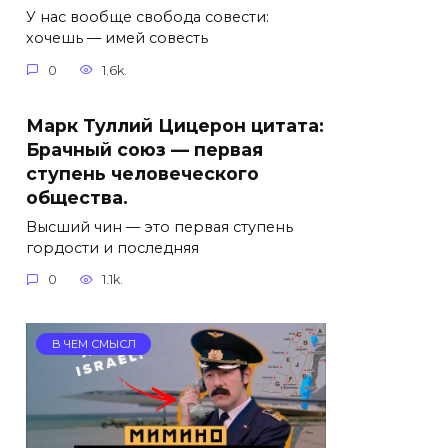
У нас вообще свобода совести:
хочешь — имей совесть
0
1.6k.
Марк Туллий Цицерон цитата:
Брачный союз — первая
ступень человеческого
общества.
Высший чин — это первая ступень
гордости и последняя
0
1.1k.
В ЧЕМ СМЫСЛ