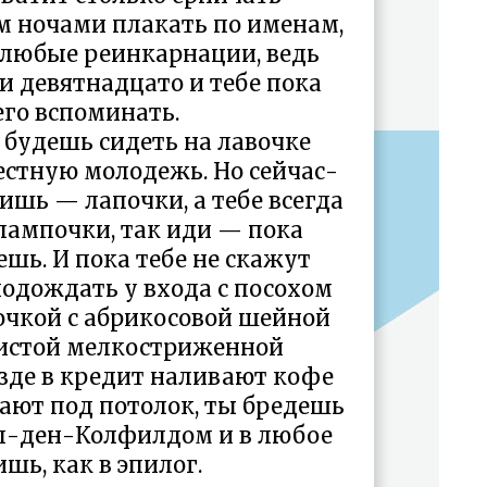
ом ночами плакать по именам,
 любые реинкарнации, ведь
и девятнадцато и тебе пока
его вспоминать.
 будешь сидеть на лавочке
естную молодежь. Но сейчас-
ишь — лапочки, а тебе всегда
лампочки, так иди — пока
ешь. И пока тебе не скажут
одождать у входа с посохом
очкой с абрикосовой шейной
тистой мелкостриженной
езде в кредит наливают кофе
тают под потолок, ты бредешь
л-ден-Колфилдом и в любое
ишь, как в эпилог.