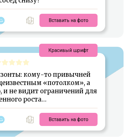
сосед снизу?
Вставить на фото
Красивый шрифт
изонты: кому-то привычней
щеизвестным «потолком», а
, и не видит ограничений для
енного роста…
Вставить на фото