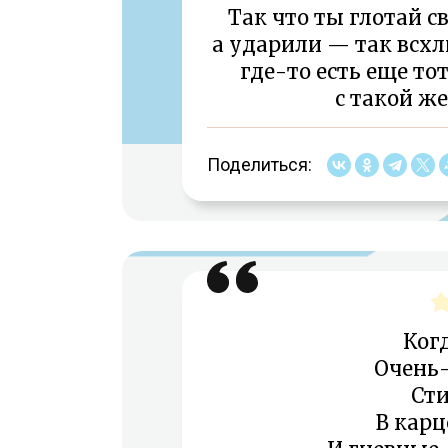
Так что ты глотай с
а ударили — так всхл
где-то есть еще то
с такой ж
Поделиться:
Ког
Очень-
Сти
В карц