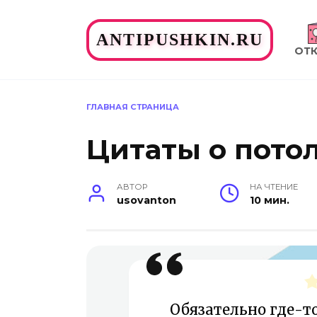
Перейти
к
ANTIPUSHKIN.RU
содержанию
ОТ
ГЛАВНАЯ СТРАНИЦА
Цитаты о пото
АВТОР
НА ЧТЕНИЕ
usovanton
10 мин.
Обязательно где-то