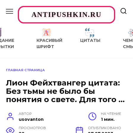
Перейти
к
ANTIPUSHKIN.RU
содержанию
ДАНИЕ
КРАСИВЫЙ
ЦИТАТЫ
ЧЕМ
РЫТКИ
ШРИФТ
СМ
ГЛАВНАЯ СТРАНИЦА
Лион Фейхтвангер цитата:
Без тьмы не было бы
понятия о свете. Для того …
АВТОР
НА ЧТЕНИЕ
usovanton
1 мин.
ПРОСМОТРОВ
ОПУБЛИКОВАНО