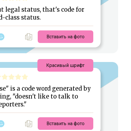
legal status, that's code for
-class status.
Вставить на фото
Красивый шрифт
use" is a code word generated by
g, "doesn't like to talk to
eporters."
Вставить на фото