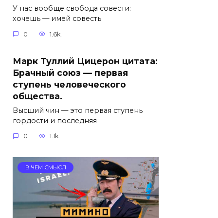
У нас вообще свобода совести:
хочешь — имей совесть
0
1.6k.
Марк Туллий Цицерон цитата:
Брачный союз — первая
ступень человеческого
общества.
Высший чин — это первая ступень
гордости и последняя
0
1.1k.
В ЧЕМ СМЫСЛ