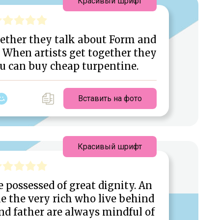
Красивый шрифт
gether they talk about Form and
 When artists get together they
u can buy cheap turpentine.
Вставить на фото
Красивый шрифт
possessed of great dignity. An
ke the very rich who live behind
nd father are always mindful of