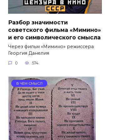
Разбор значимости
советского фильма «Мимино»
и его символического смысла
Через фильм «Мимино» режиссера
Георгия Данелия
0
574
В ЧЕМ СМЫСЛ