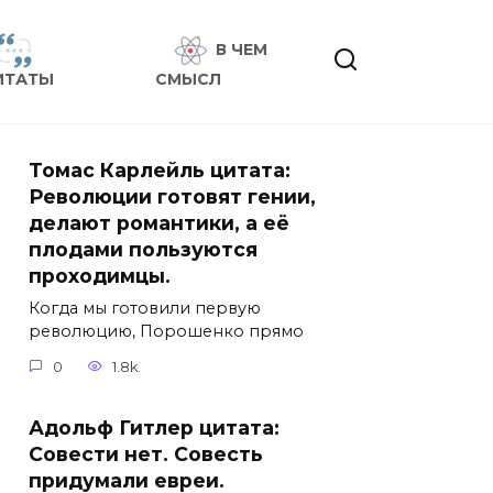
В ЧЕМ
ИТАТЫ
СМЫСЛ
Томас Карлейль цитата:
Революции готовят гении,
делают романтики, а её
плодами пользуются
проходимцы.
Когда мы готовили первую
революцию, Порошенко прямо
0
1.8k.
Адольф Гитлер цитата:
Совести нет. Совесть
придумали евреи.