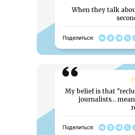
When they talk about 
second
Поделиться:
My belief is that "recl
journalists… meanin
r
Поделиться: