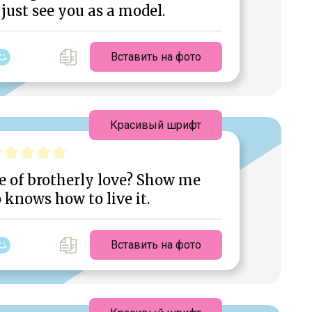
just see you as a model.
Вставить на фото
Красивый шрифт
fe of brotherly love? Show me
knows how to live it.
Вставить на фото