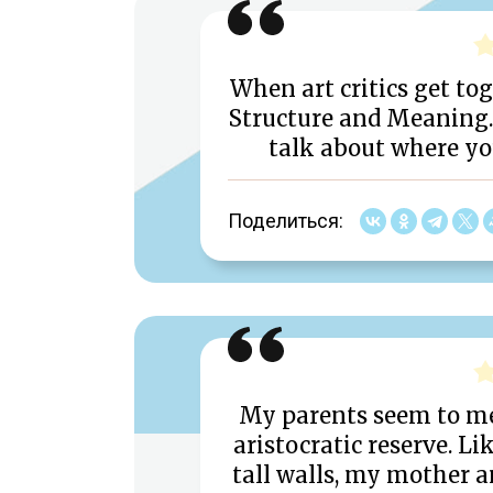
When art critics get to
Structure and Meaning.
talk about where yo
Поделиться:
My parents seem to me 
aristocratic reserve. Li
tall walls, my mother a