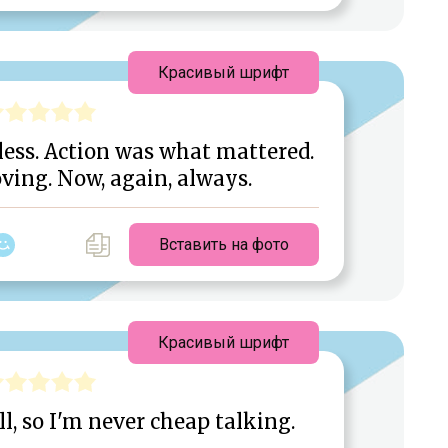
Красивый шрифт
less. Action was what mattered.
ving. Now, again, always.
Вставить на фото
Красивый шрифт
l, so I'm never cheap talking.