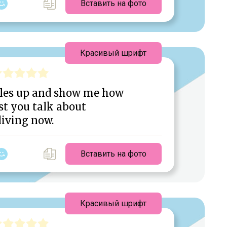
Вставить на фото
Красивый шрифт
bles up and show me how
st you talk about
 living now.
Вставить на фото
Красивый шрифт