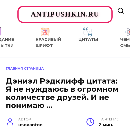
Перейти
к
ANTIPUSHKIN.RU
содержанию
ДАНИЕ
КРАСИВЫЙ
ЦИТАТЫ
ЧЕМ
РЫТКИ
ШРИФТ
СМ
ГЛАВНАЯ СТРАНИЦА
Дэниэл Рэдклифф цитата:
Я не нуждаюсь в огромном
количестве друзей. И не
понимаю …
АВТОР
НА ЧТЕНИЕ
usovanton
2 мин.