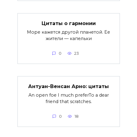
Цитаты о гармонии
Море кажется другой планетой. Ее
жители — капельки
0
23
Антуан-Венсан Арно: цитаты
An open foe I much preferTo a dear
friend that scratches.
0
18