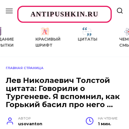
Перейти
к
ANTIPUSHKIN.RU
содержанию
ДАНИЕ
КРАСИВЫЙ
ЦИТАТЫ
ЧЕМ
РЫТКИ
ШРИФТ
СМ
ГЛАВНАЯ СТРАНИЦА
Лев Николаевич Толстой
цитата: Говорили о
Тургеневе. Я вспомнил, как
Горький басил про него …
АВТОР
НА ЧТЕНИЕ
usovanton
1 мин.