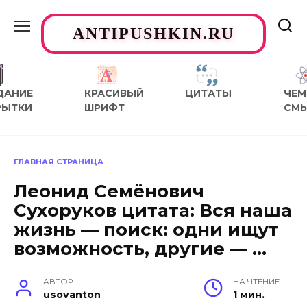
Перейти
к
ANTIPUSHKIN.RU
содержанию
ДАНИЕ
КРАСИВЫЙ
ЦИТАТЫ
ЧЕМ
РЫТКИ
ШРИФТ
СМ
ГЛАВНАЯ СТРАНИЦА
Леонид Семёнович
Сухоруков цитата: Вся наша
жизнь — поиск: одни ищут
возможность, другие — …
АВТОР
НА ЧТЕНИЕ
usovanton
1 мин.