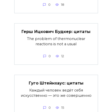
0
18
Герш Ицкович Будкер: цитаты
The problem of thermonuclear
reactions is not a usual
0
12
Гуго Штейнхаус: цитаты
Каждый человек ведёт себя
искусственно — это же совершенно
0
15