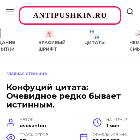
Перейти
к
ANTIPUSHKIN.RU
содержанию
ДАНИЕ
КРАСИВЫЙ
ЦИТАТЫ
ЧЕМ
РЫТКИ
ШРИФТ
СМ
ГЛАВНАЯ СТРАНИЦА
Конфуций цитата:
Очевидное редко бывает
истинным.
АВТОР
НА ЧТЕНИЕ
usovanton
1 мин.
ПРОСМОТРОВ
ОПУБЛИКОВАНО