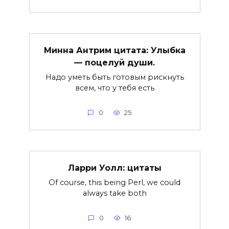
Минна Антрим цитата: Улыбка
— поцелуй души.
Надо уметь быть готовым рискнуть
всем, что у тебя есть
0
25
Ларри Уолл: цитаты
Of course, this being Perl, we could
always take both
0
16