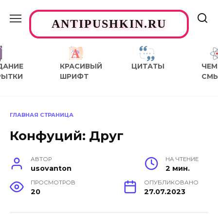
Перейти
к
ANTIPUSHKIN.RU
содержанию
ДАНИЕ
КРАСИВЫЙ
ЦИТАТЫ
ЧЕМ
РЫТКИ
ШРИФТ
СМ
ГЛАВНАЯ СТРАНИЦА
Конфуций: Друг
АВТОР
НА ЧТЕНИЕ
usovanton
2 мин.
ПРОСМОТРОВ
ОПУБЛИКОВАНО
20
27.07.2023