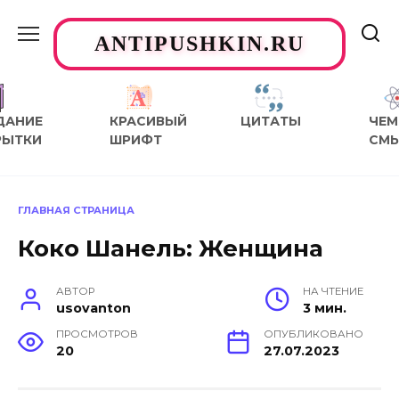
Перейти
к
ANTIPUSHKIN.RU
содержанию
ДАНИЕ
КРАСИВЫЙ
ЦИТАТЫ
ЧЕМ
РЫТКИ
ШРИФТ
СМ
ГЛАВНАЯ СТРАНИЦА
Коко Шанель: Женщина
АВТОР
НА ЧТЕНИЕ
usovanton
3 мин.
ПРОСМОТРОВ
ОПУБЛИКОВАНО
20
27.07.2023