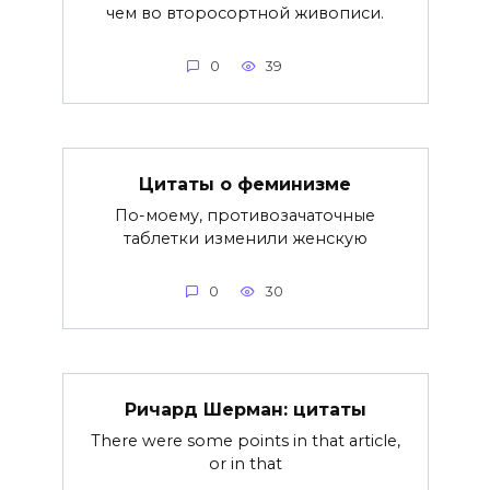
чем во второсортной живописи.
0
39
Цитаты о феминизме
По-моему, противозачаточные
таблетки изменили женскую
0
30
Ричард Шерман: цитаты
There were some points in that article,
or in that