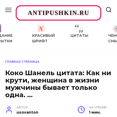
Перейти
к
ANTIPUSHKIN.RU
содержанию
ДАНИЕ
КРАСИВЫЙ
ЦИТАТЫ
ЧЕМ
РЫТКИ
ШРИФТ
СМ
ГЛАВНАЯ СТРАНИЦА
Коко Шанель цитата: Как ни
крути, женщина в жизни
мужчины бывает только
одна. …
АВТОР
НА ЧТЕНИЕ
usovanton
1 мин.