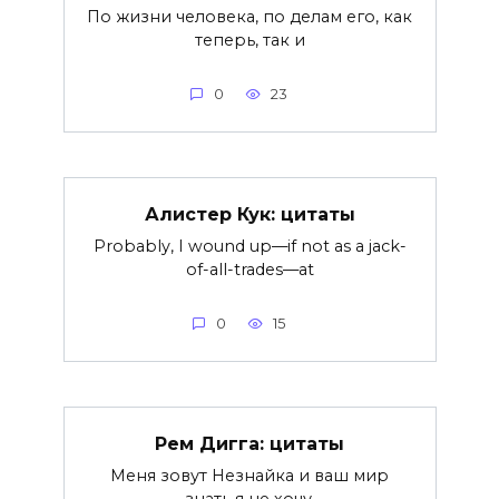
По жизни человека, по делам его, как
теперь, так и
0
23
Алистер Кук: цитаты
Probably, I wound up—if not as a jack-
of-all-trades—at
0
15
Рем Дигга: цитаты
Меня зовут Незнайка и ваш мир
знать я не хочу.