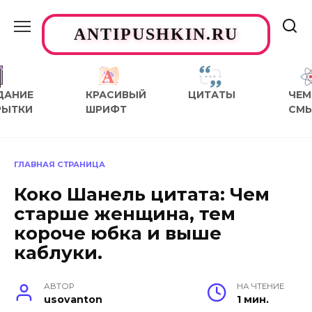
Перейти
к
ANTIPUSHKIN.RU
содержанию
ДАНИЕ
КРАСИВЫЙ
ЦИТАТЫ
ЧЕМ
РЫТКИ
ШРИФТ
СМ
ГЛАВНАЯ СТРАНИЦА
Коко Шанель цитата: Чем
старше женщина, тем
короче юбка и выше
каблуки.
АВТОР
НА ЧТЕНИЕ
usovanton
1 мин.