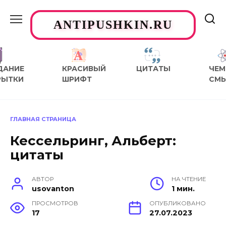
Перейти
к
ANTIPUSHKIN.RU
содержанию
ДАНИЕ
КРАСИВЫЙ
ЦИТАТЫ
ЧЕМ
РЫТКИ
ШРИФТ
СМ
ГЛАВНАЯ СТРАНИЦА
Кессельринг, Альберт:
цитаты
АВТОР
НА ЧТЕНИЕ
usovanton
1 мин.
ПРОСМОТРОВ
ОПУБЛИКОВАНО
17
27.07.2023