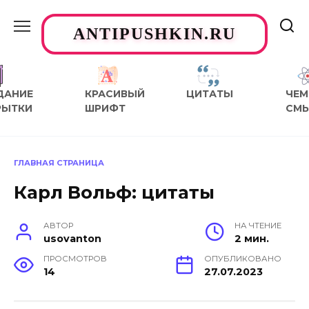
Перейти
к
ANTIPUSHKIN.RU
содержанию
ДАНИЕ
КРАСИВЫЙ
ЦИТАТЫ
ЧЕМ
РЫТКИ
ШРИФТ
СМ
ГЛАВНАЯ СТРАНИЦА
Карл Вольф: цитаты
АВТОР
НА ЧТЕНИЕ
usovanton
2 мин.
ПРОСМОТРОВ
ОПУБЛИКОВАНО
14
27.07.2023