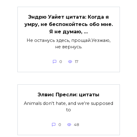
Эндрю Уайет цитата: Когда я
умру, не беспокойтесь обо мне.
Я не думаю, …
Не останусь здесь, прощай.Уезжаю,
не вернусь.
0
17
Элвис Пресли: цитаты
Animals don't hate, and we're supposed
to
0
48