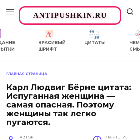
Перейти
к
ANTIPUSHKIN.RU
содержанию
ДАНИЕ
КРАСИВЫЙ
ЦИТАТЫ
ЧЕМ
РЫТКИ
ШРИФТ
СМ
ГЛАВНАЯ СТРАНИЦА
Карл Людвиг Бёрне цитата:
Испуганная женщина —
самая опасная. Поэтому
женщины так легко
пугаются.
АВТОР
НА ЧТЕНИЕ