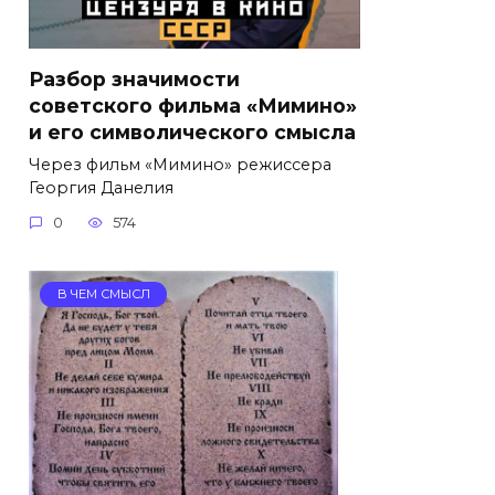
Разбор значимости
советского фильма «Мимино»
и его символического смысла
Через фильм «Мимино» режиссера
Георгия Данелия
0
574
В ЧЕМ СМЫСЛ