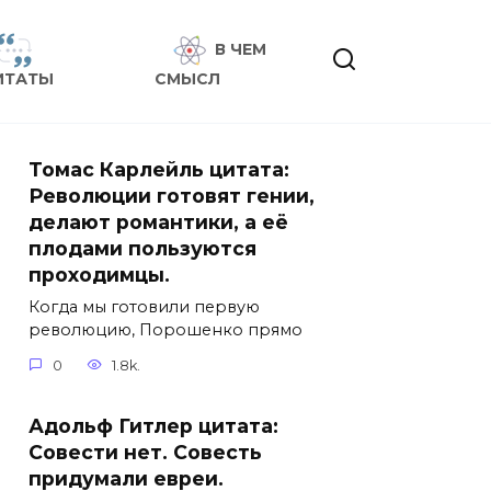
В ЧЕМ
ИТАТЫ
СМЫСЛ
Томас Карлейль цитата:
Революции готовят гении,
делают романтики, а её
плодами пользуются
проходимцы.
Когда мы готовили первую
революцию, Порошенко прямо
0
1.8k.
Адольф Гитлер цитата:
Совести нет. Совесть
придумали евреи.