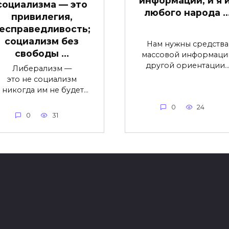
информации, и я 
социализма — это
любого народа 
привилегия,
есправедливость;
социализм без
Нам нужны средства
свободы …
массовой информаци
другой ориентации
Либерализм —
это не социализм
 никогда им не будет…
0
24
0
31