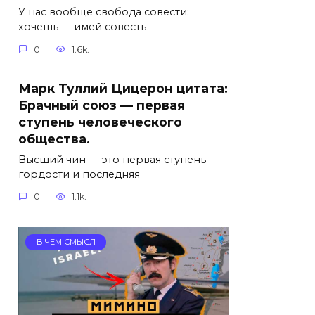
У нас вообще свобода совести:
хочешь — имей совесть
0
1.6k.
Марк Туллий Цицерон цитата:
Брачный союз — первая
ступень человеческого
общества.
Высший чин — это первая ступень
гордости и последняя
0
1.1k.
В ЧЕМ СМЫСЛ