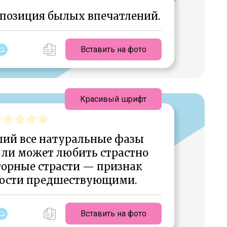
позиция былых впечатлений.
Вставить на фото
Красивый шрифт
ший все натуральные фазы
 ли может любить страстно
вторные страсти — признак
ности предшествующими.
Вставить на фото