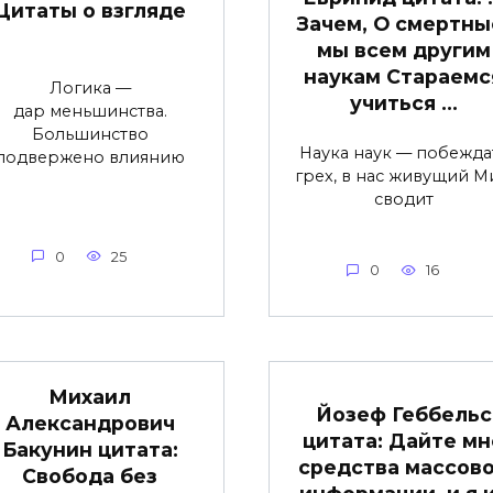
Цитаты о взгляде
Зачем, О смертны
мы всем другим
наукам Стараемс
Логика —
учиться …
дар меньшинства.
Большинство
Наука наук — побежда
подвержено влиянию
грех, в нас живущий М
сводит
0
25
0
16
Михаил
Йозеф Геббельс
Александрович
цитата: Дайте мн
Бакунин цитата:
средства массов
Свобода без