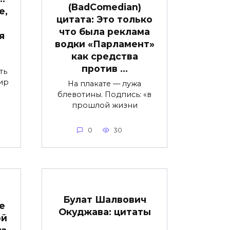
(BadComedian)
е,
цитата: Это только
что была реклама
я
водки «Парламент»
как средства
против …
ть
ир
На плакате — лужа
блевотины. Подпись: «в
прошлой жизни
0
30
Булат Шалвович
е
Окуджава: цитаты
ой