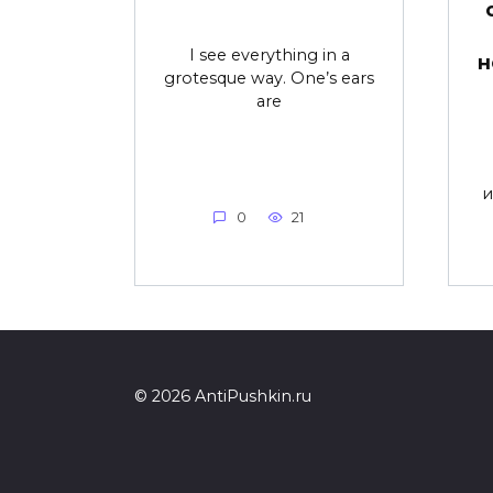
I see everything in a
н
grotesque way. One’s ears
are
и
0
21
© 2026 AntiPushkin.ru