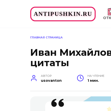
Перейти
к
ANTIPUSHKIN.RU
содержанию
ОТ
ГЛАВНАЯ СТРАНИЦА
Иван Михайлов
цитаты
АВТОР
НА ЧТЕНИЕ
usovanton
1 мин.