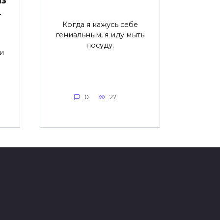
из
…
Когда я кажусь себе
гениальным, я иду мыть
посуду.
и
…
0
27