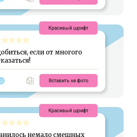
Красивый шрифт
биться, если от многого
тказаться!
Вставить на фото
Красивый шрифт
ранилось немало смешных