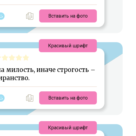
Вставить на фото
Красивый шрифт
а милость, иначе строгость –
иранство.
Вставить на фото
Красивый шрифт