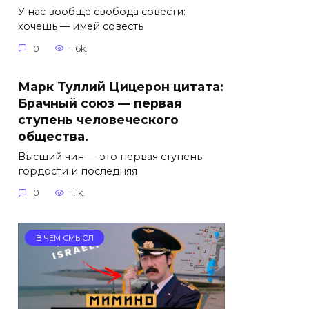
У нас вообще свобода совести:
хочешь — имей совесть
0
1.6k.
Марк Туллий Цицерон цитата:
Брачный союз — первая
ступень человеческого
общества.
Высший чин — это первая ступень
гордости и последняя
0
1.1k.
В ЧЕМ СМЫСЛ