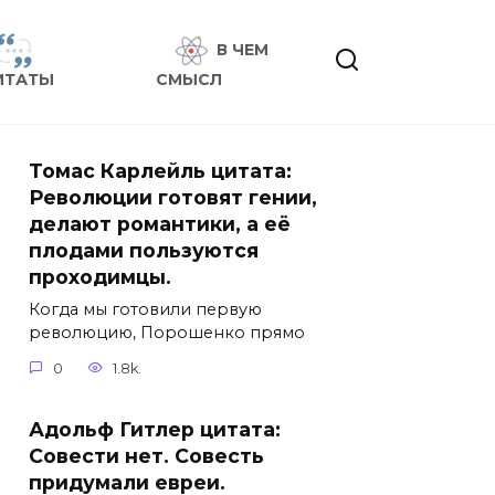
В ЧЕМ
ИТАТЫ
СМЫСЛ
Томас Карлейль цитата:
Революции готовят гении,
делают романтики, а её
плодами пользуются
проходимцы.
Когда мы готовили первую
революцию, Порошенко прямо
0
1.8k.
Адольф Гитлер цитата:
Совести нет. Совесть
придумали евреи.