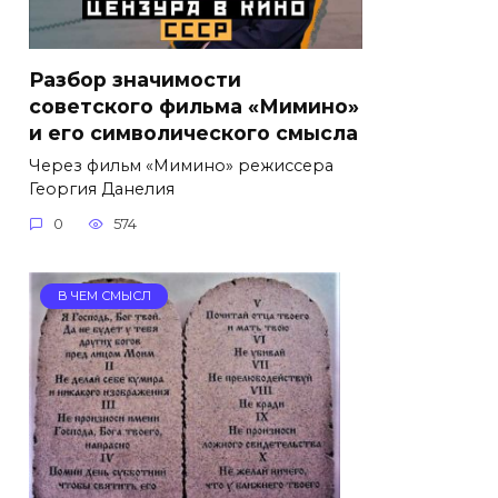
Разбор значимости
советского фильма «Мимино»
и его символического смысла
Через фильм «Мимино» режиссера
Георгия Данелия
0
574
В ЧЕМ СМЫСЛ