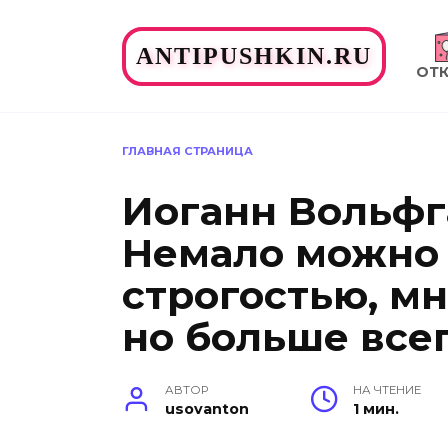
Перейти
к
ANTIPUSHKIN.RU
содержанию
ОТ
ГЛАВНАЯ СТРАНИЦА
Иоганн Вольфга
Немало можно
строгостью, м
но больше все
АВТОР
НА ЧТЕНИЕ
usovanton
1 мин.