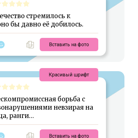
ечество стремилось к
но бы давно её добилось.
Вставить на фото
Красивый шрифт
ескомпромиссная борьба с
вонарушениями невзирая на
ца, ранги…
Вставить на фото