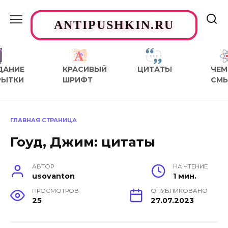
Перейти
к
ANTIPUSHKIN.RU
содержанию
ДАНИЕ
КРАСИВЫЙ
ЦИТАТЫ
ЧЕМ
РЫТКИ
ШРИФТ
СМ
ГЛАВНАЯ СТРАНИЦА
Гоуд, Джим: цитаты
АВТОР
НА ЧТЕНИЕ
usovanton
1 мин.
ПРОСМОТРОВ
ОПУБЛИКОВАНО
25
27.07.2023