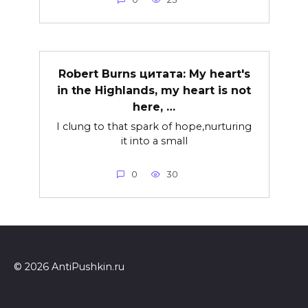
Robert Burns цитата: My heart's
in the Highlands, my heart is not
here, …
I clung to that spark of hope,nurturing
it into a small
0
30
© 2026 AntiPushkin.ru