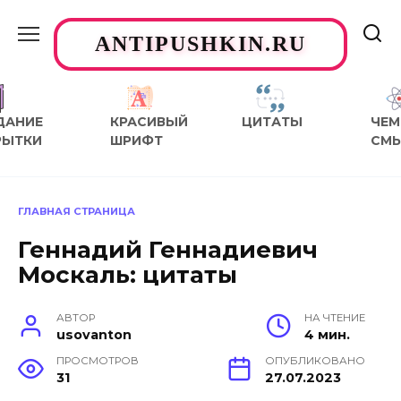
Перейти
к
ANTIPUSHKIN.RU
содержанию
ДАНИЕ
КРАСИВЫЙ
ЦИТАТЫ
ЧЕМ
РЫТКИ
ШРИФТ
СМ
ГЛАВНАЯ СТРАНИЦА
Геннадий Геннадиевич
Москаль: цитаты
АВТОР
НА ЧТЕНИЕ
usovanton
4 мин.
ПРОСМОТРОВ
ОПУБЛИКОВАНО
31
27.07.2023