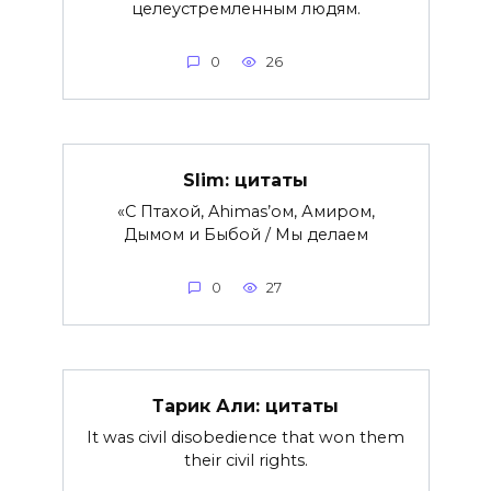
целеустремленным людям.
0
26
Slim: цитаты
«С Птахой, Ahimas’ом, Амиром,
Дымом и Быбой / Мы делаем
0
27
Тарик Али: цитаты
It was civil disobedience that won them
their civil rights.