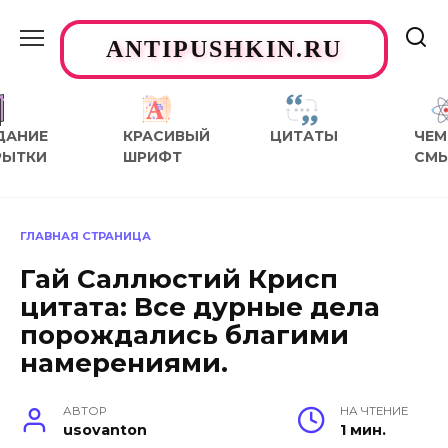
Перейти
к
ANTIPUSHKIN.RU
содержанию
ДАНИЕ
КРАСИВЫЙ
ЦИТАТЫ
ЧЕМ
РЫТКИ
ШРИФТ
СМ
ГЛАВНАЯ СТРАНИЦА
Гай Саллюстий Крисп
цитата: Все дурные дела
порождались благими
намерениями.
АВТОР
НА ЧТЕНИЕ
usovanton
1 мин.