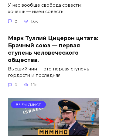
У нас вообще свобода совести:
хочешь — имей совесть
0
1.6k.
Марк Туллий Цицерон цитата:
Брачный союз — первая
ступень человеческого
общества.
Высший чин — это первая ступень
гордости и последняя
0
1.1k.
В ЧЕМ СМЫСЛ