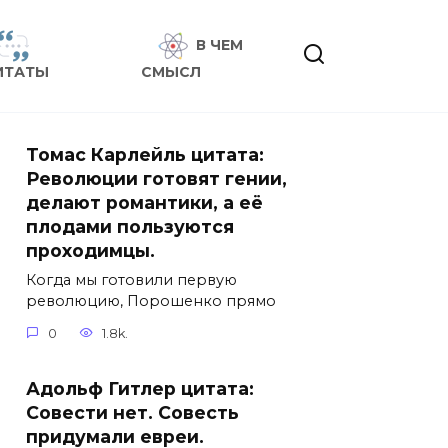
В ЧЕМ
ИТАТЫ
СМЫСЛ
Томас Карлейль цитата:
Революции готовят гении,
делают романтики, а её
плодами пользуются
проходимцы.
Когда мы готовили первую
революцию, Порошенко прямо
0
1.8k.
Адольф Гитлер цитата:
Совести нет. Совесть
придумали евреи.