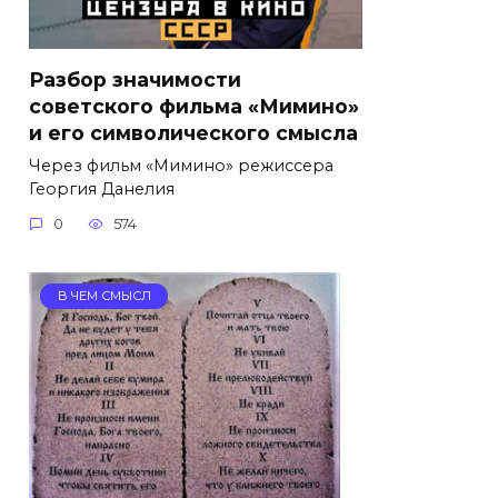
Разбор значимости
советского фильма «Мимино»
и его символического смысла
Через фильм «Мимино» режиссера
Георгия Данелия
0
574
В ЧЕМ СМЫСЛ