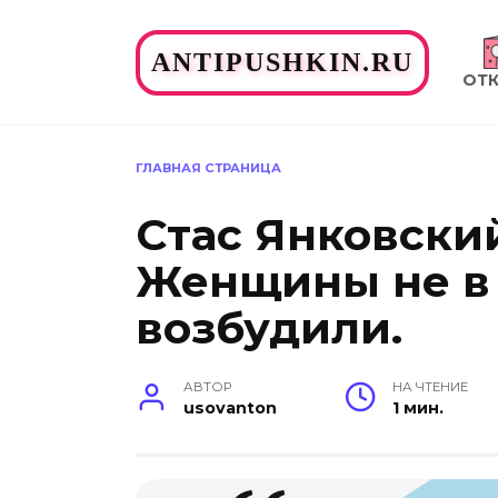
Перейти
к
ANTIPUSHKIN.RU
содержанию
ОТ
ГЛАВНАЯ СТРАНИЦА
Стас Янковский
Женщины не в о
возбудили.
АВТОР
НА ЧТЕНИЕ
usovanton
1 мин.