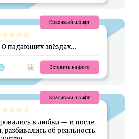
Красивый шрифт
? О падающих звёздах…
Вставить на фото
Красивый шрифт
ровались в любви — и после
 разбивались об реальность
жизни.