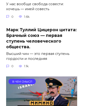
У нас вообще свобода совести:
хочешь — имей совесть
0
1.6k.
Марк Туллий Цицерон цитата:
Брачный союз — первая
ступень человеческого
общества.
Высший чин — это первая ступень
гордости и последняя
0
1.1k.
В ЧЕМ СМЫСЛ