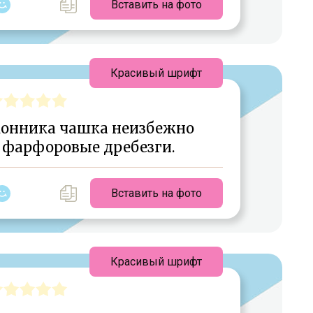
Вставить на фото
Красивый шрифт
конника чашка неизбежно
 фарфоровые дребезги.
Вставить на фото
Красивый шрифт