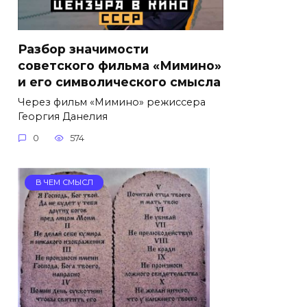
Разбор значимости
советского фильма «Мимино»
и его символического смысла
Через фильм «Мимино» режиссера
Георгия Данелия
0
574
В ЧЕМ СМЫСЛ