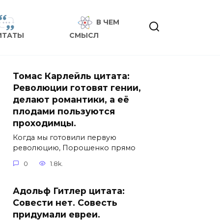
В ЧЕМ
ИТАТЫ
СМЫСЛ
Томас Карлейль цитата:
Революции готовят гении,
делают романтики, а её
плодами пользуются
проходимцы.
Когда мы готовили первую
революцию, Порошенко прямо
0
1.8k.
Адольф Гитлер цитата:
Совести нет. Совесть
придумали евреи.