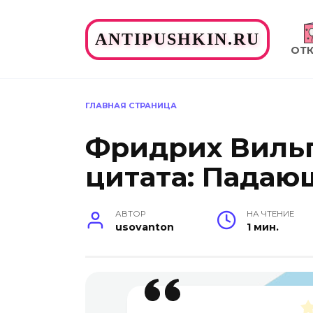
Перейти
к
ANTIPUSHKIN.RU
содержанию
ОТ
ГЛАВНАЯ СТРАНИЦА
Фридрих Виль
цитата: Падаю
АВТОР
НА ЧТЕНИЕ
usovanton
1 мин.