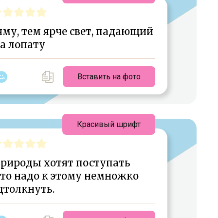
му, тем ярче свет, падающий
а лопату
Вставить на фото
Красивый шрифт
природы хотят поступать
сто надо к этому немножко
дтолкнуть.