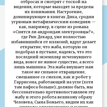
отбросах и смотрят с тоской на
видения, которые выходят за пределы
их понимания. Настроение,
доминирующее в книгах Дика, сродни
угрюмым метафизическим комедиям —
как, например, в сцене из романа
«Снятся ли андроидам электроовцы?»,
где Рик Декард, уже полностью
избавившийся от иллюзий, вдруг делает
открытие, что жаба, которую он
подобрал в пустыне, надеясь, что это
последний экземпляр исчезнувшего
вида, вовсе не живое существо, а всего
лишь машинка. Эта жаба внушает нам
такое же сильное отвращение,
смешанное со смехом, как и робот у
Гаррисона, работающий на угле (хотя
там пафоса больше); должно быть, мы
бессознательно противопоставляем эту
жабу и этого робота великому образу
Человека, Сына Божьего, видим их как
символы одновременно и наших