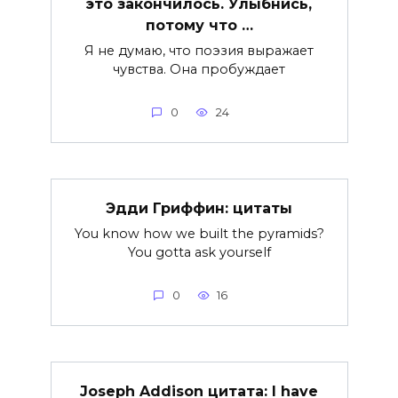
это закончилось. Улыбнись,
потому что …
Я не думаю, что поэзия выражает
чувства. Она пробуждает
0
24
Эдди Гриффин: цитаты
You know how we built the pyramids?
You gotta ask yourself
0
16
Joseph Addison цитата: I have