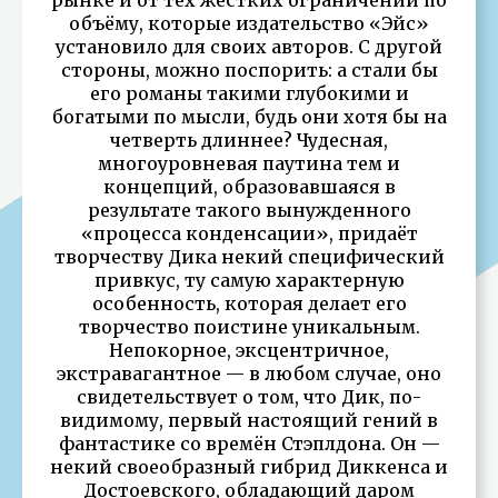
объёму, которые издательство «Эйс»
установило для своих авторов. С другой
стороны, можно поспорить: а стали бы
его романы такими глубокими и
богатыми по мысли, будь они хотя бы на
четверть длиннее? Чудесная,
многоуровневая паутина тем и
концепций, образовавшаяся в
результате такого вынужденного
«процесса конденсации», придаёт
творчеству Дика некий специфический
привкус, ту самую характерную
особенность, которая делает его
творчество поистине уникальным.
Непокорное, эксцентричное,
экстравагантное — в любом случае, оно
свидетельствует о том, что Дик, по-
видимому, первый настоящий гений в
фантастике со времён Стэплдона. Он —
некий своеобразный гибрид Диккенса и
Достоевского, обладающий даром