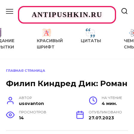
Перейти
к
ANTIPUSHKIN.RU
содержанию
ДАНИЕ
КРАСИВЫЙ
ЦИТАТЫ
ЧЕМ
РЫТКИ
ШРИФТ
СМ
ГЛАВНАЯ СТРАНИЦА
Филип Киндред Дик: Роман
АВТОР
НА ЧТЕНИЕ
usovanton
4 мин.
ПРОСМОТРОВ
ОПУБЛИКОВАНО
14
27.07.2023