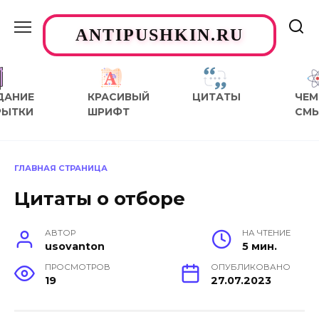
Перейти
к
ANTIPUSHKIN.RU
содержанию
ДАНИЕ
КРАСИВЫЙ
ЦИТАТЫ
ЧЕМ
РЫТКИ
ШРИФТ
СМ
ГЛАВНАЯ СТРАНИЦА
Цитаты о отборе
АВТОР
НА ЧТЕНИЕ
usovanton
5 мин.
ПРОСМОТРОВ
ОПУБЛИКОВАНО
19
27.07.2023