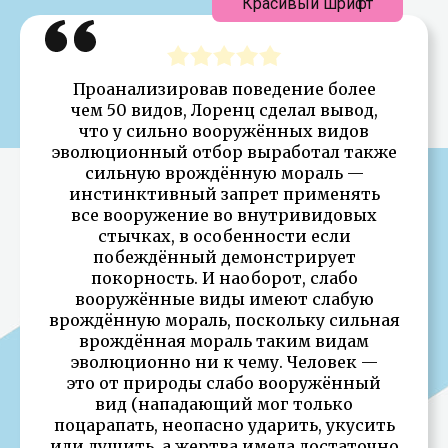
Красивый шрифт
Проанализировав поведение более
чем 50 видов, Лоренц сделал вывод,
что у сильно вооружённых видов
эволюционный отбор выработал также
сильную врождённую мораль —
инстинктивный запрет применять
все вооружение во внутривидовых
стычках, в особенности если
побеждённый демонстрирует
покорность. И наоборот, слабо
вооружённые виды имеют слабую
врождённую мораль, поскольку сильная
врождённая мораль таким видам
эволюционно ни к чему. Человек —
это от природы слабо вооружённый
вид (нападающий мог только
поцарапать, неопасно ударить, укусить
или душить, а жертва имела достаточно